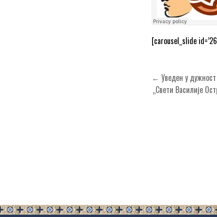
[carousel_slide id=’26
Кретање
← Уведен у дужност 
чланка
„Свети Василије Ост