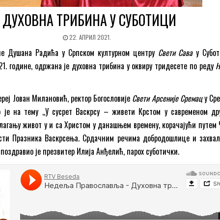
ДУХОВНА ТРИБИНА У СУБОТИЦИ
22. АПРИЛ 2021.
не Душана Радића у Српском културном центру
Свети Сава
у Субот
021. године, одржана је духовна трибина у оквиру тридесете по реду
Н
ереј Јован Милановић, ректор Богословије
Свети Арсеније Сремац
у Ср
 је на тему ,,У сусрет Васкрсу – живети Крстом у савременом др
злагању живот у и са Христом у данашњем времену, корачајући путем 
ости Празника Васкрсења. Срдачним речима добродошлице и захвал
 поздравио је презвитер Илија Анђелић, парох суботички.