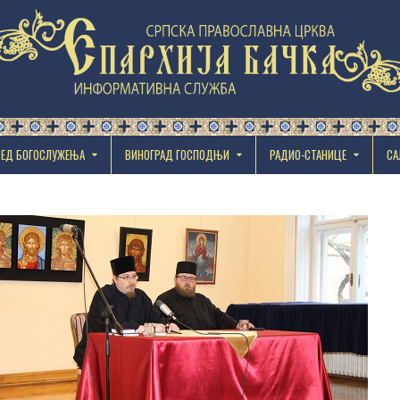
РЕД БОГОСЛУЖЕЊА
ВИНОГРАД ГОСПОДЊИ
РАДИО-СТАНИЦЕ
СА