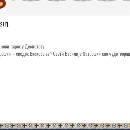
211′]
нови парох у Деспотову
рошки – сведок Васкрсењаˮ: Свети Василије Острошки као чудотвора