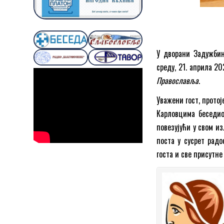
У дворани Задужби
среду, 21. априла 2
Православља
.
Уважени гост, протој
Карловцима беседио
повезујући у свом и
поста у сусрет рад
госта и све присутне