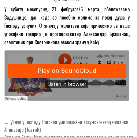
У суботу месопусну, 21. фебруара/6. марта, обележавамо
Задушнице, дан када се посебно молимо за покој душа у
Господу уснулих. О значају молитава које приносимо за наше
упокојене говорио је протопрезвитер Александар Брашанац,
свештеник при Светониколајевском храму у Каћу.
Кретање
← Уснуо у Господу Епископ умировљени захумско-херцеговачки
чланка
Атанасије (Јевтић)