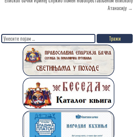
Епископ бачки Иринеј служио помен новопрестављеном епископу
Атанасију →
Search
for: