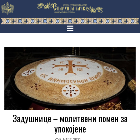
Задушнице – молитвени помен за
упокојене
5. МАРТ 2021.