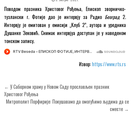
Поводом празника Христовог Рођења, Епископ зворничко-
тузлански г. Фотије дао је интервју за Радио
Београд
2.
Интервју је емитован у емисији „Клуб 2”, аутора и уредника
Душанке Зековић. Снимак интервјуа доступан је у наведеном
тонском запису.
Извор:
https://www.rts.rs
Кретање
← У Саборном храму у Новом Саду прослављен празник
чланка
Христовог Рођења
Митрополит Порфирије: Покушавамо да омогућимо људима да се
сместе →