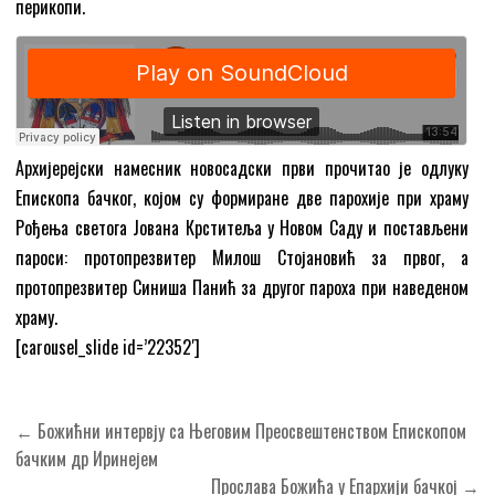
перикопи.
Архијерејски намесник новосадски први прочитао је одлуку
Епископа бачког, којом су формиране две парохије при храму
Рођења светога Јована Крститеља у Новом Саду и постављени
пароси: протопрезвитер Милош Стојановић за првог, а
протопрезвитер Синиша Панић за другог пароха при наведеном
храму.
[carousel_slide id=’22352′]
Кретање
← Божићни интервју са Његовим Преосвештенством Епископом
чланка
бачким др Иринејем
Прослава Божића у Епархији бачкој →