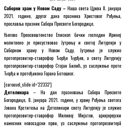
Саборни храм у Новом Саду –
Наша света Црква 8. јануара
2021. године, другог дана празника Христовог Рођења,
прославља празник Сабора Пресвете Богородице.
Његово Преосвештенство Епископ бачки господин Иринеј
молитвено је присуствовао Јутрењу и светој Литургији у
Саборном храму у Новом Саду. Јутрење је служио
протопрезвитер-ставрофор Ђорђе Ђурђев, а свету Литургију
протопрезвитер-ставрофор Стојан Билић, уз саслужење проте
Ђорђа и протођакона Горана Ботошког.
[carousel_slide id=’22332′]
Детелинара
– На дан празновања Сабора Пресвете
Богородице, 8. јануара 2021. године, у храму Рођења светога
Јована Крститеља на Детелинари свету Литургију је служио
протопрезвитер-ставрофор Миливој Мијатов, архијерејски
намесник новосадски први, уз саслужење протопрезвитерâ