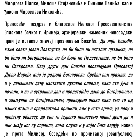
Миодрага Шипке, Милоша Стојановића и Синише Панића, као и
ђакона Мирослава Николића.
Пренoсећи поздрав и благослов Његовог Преосвештенства
Епископа бачког г. Иринеја, архијерејски намесник новосадски
први је истакао значај празновања Божића.
Да није Божића,
каже свети Јован Златоусти, не би било ни осталих празника, не
би било ни Богојављења, не би било ни Педесетнице, не би било
ни Васкрсења. Овај други дан Божића посвећујемо Пресветој
Дјеви Марији, која је родила Богочовека. Срећан вам празник, да
и у данашњем дану наставите духовно славље, како сте јуче и
почели, и да и сутрашњи дан и предстојеће дане до Богојављења,
и закључно са Богојављењем, проведемо онако како смо то од
наших отаца и прародитеља примили, али у исто време, уз лепу и
пријатну обавезу, да све то једнако пренесемо нашој деци да и
они знају ког су порекла, коме служе и у којег Бога верују
, навео
је прота Миливој, беседећи по прочитаној јеванђелској