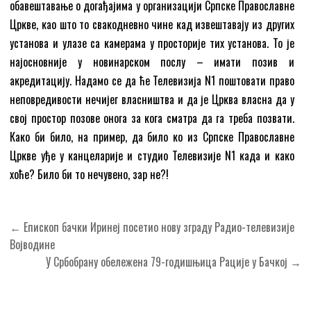
обавештавање о догађајима у организацији Српске Православне
Цркве, као што то свакодневно чине кад извештавају из других
установа и улазе са камерама у просторије тих установа. То је
најосновније у новинарском послу – имати позив и
акредитацију. Надамо се да ће Телевизија N1 поштовати право
неповредивости нечијег власништва и да је Црква власна да у
свој простор позове онога за кога сматра да га треба позвати.
Како би било, на пример, да било ко из Српске Православне
Цркве уђе у канцеларије и студио Телевизије N1 када и како
хоће? Било би то нечувено, зар не?!
Кретање
← Епископ бачки Иринеј посетио нову зграду Радио-телевизије
чланка
Војводине
У Србобрану обележeна 79-годишњица Рације у Бачкој →