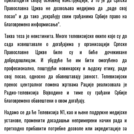
Православна Црква не дозвољава медијима да „раде свој
посао” и да тако „ускраћују свим грађанима Србије право на
благовремено информисање”.
Таква теза је неистинита. Многе телевизијске екипе које су до
сада извештавале о догађајима у организацији Српске
Православне Цркве биле су и биће дочекиване
добродошлицом. И убудуће ће им бити омогућено да
професионално, поштујући новинарску и људску етику, раде
свој посао, односно да обавештавају јавност. Телевизијски
пренос централног помена жртвама Рације реализовала је
Радио-телевизија Војводине и тиме су грађани Србије
благовремено обавештени о овом догађају.
Надамо се да ће Телевизија N1, као и њене подружне медијске
установе, променити досадашњи непримерени начин рада и
претходно прибавити потребне дозволе или акредитације за