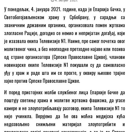
У понедељак, 4. јануара 2021. године, када је Епархија бачка, у
Светобогојављенском храму у Србобрану, у сарадњи са
званичним државним органима, организовaла помен жртвама
злогласне Рације, догодио се немио и непријатан догађај, који
је изазвала екипа Телевизије N1. Наиме, пре самог почетка овог
молитвеног чина, а без неопходне претходне најаве или позива
од стране организатора (Српске Православне Цркве), чланови
новинарске екипе Телевизије N1 покушали су да самовласно
уђу у храм и раде шта им се прохте, у оквиру њихове трајне
хајке против Српске Православне Цркве.
И поред пристојних молби службеног лица Епархије бачке да
поштују светињу храма и молитве жртвама фашизма, да угасе
камере и не злоупотребљавају разговор, екипа Телевизије N1 то
није учинила. Верујемо да ће ова моћна медијска кућа
недозвољено снимљени материјал злоупотребити и
прилагодити својој основној конструкцији, а то је да Српска