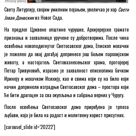
Свету Литургију, својим умилним појањем, увеличао је хор
Свети
Јован Дамаскин
из Новог Сада.
На предлог Црквене општине чурушке, Архијерејске грамате
признања и захвалнице уручене су добротворима. После чина
освећења новоподигнутог Светосавског дома, Епископ мохачки
је пожелео да овај догађај допринесе још бољем парохијском
животу, а настојатељ Световазнесењског храма, протојереј
Петар Тривуновић, изразио је захвалност епископима бачком
Иринеју и мохачком Исихију, као и свима који су на било који
начин допринели изградњи Светосавског дома – простора који
ће бити драгоцен за сва окупљања и сабрања верних у Чуругу.
После освећења Светосавског дома приређена је трпеза
љубави, која је била на радост и молитвену корист присутних.
[carousel_slide id=’20222′]