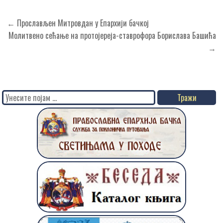
Кретање
← Прослављен Митровдан у Епархији бачкој
чланка
Молитвено сећање на протојереја-ставрофора Борислава Башића
→
Search
for: