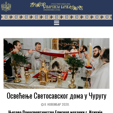
Освећење Светосавског дома у Чуругу
8. НОВЕМБАР 2020.
Његово Преосвештенство Епископ
мохачки г. Исихије