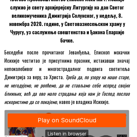
служио је свету архијерејску Литургију на дан Светог
великомученика Димитрија Солунског, у недељу, 8.
новембра 2020. године, у Световазнесењском храму у
Чуругу, уз саслужење свештенства и ђакона Епархије
бачке.
Беседећи после прочитаног Јеванђеља, Епископ мохачки
Исихије честитао је присутнима празник, истакавши значај
непоколебивог и многострадалног подвига светитеља
Димитрија за веру, за Христа.
Треба да, по узору на наше старе,
не негодујемо, не ропћемо, да не стављамо себе испред својих
ближњих, већ да ово мало страдања која нам је Господ послао
искористимо да се покајемо
, навео је владика Исихије.