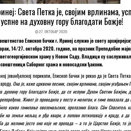
неј: Света Петка је, својим врлинама, ус
 успне на духовну гору благодати Божје!
27. ОКТОБАР 2020.
ештенство Епископ бачки г. Иринеј служио је свету архијерејск
торак, 14/27. октобра 2020. године, на празник Преподобне мајк
Светогеоргијевском храму у Новом Саду. Владици су саслужива
свештеници Саборног храма и новосадски ђакони.
ној јеванђелској перикопи, Епископ бачки је рекао да је Света Петка
народу.
Она је, каже црквени песник, својим врлинама, својим угађањем 
а духовну гору благодати Божје, да се испуни Духом Светим Божјим, 
препорођена. Живот је проводила у посту и молитви, и тиме показала да
било какво гомилање овоземаљских, пролазних блага. Сâм Спаситељ к
би на земљи мољац и рђа квари, а лопови поткопавају и краду, а да 
ба да желимо јесте оно које не пропада – а то је Царство Божје, то ј
огом Љубави, Који најпре нама дарује свега себе, кроз Цркву своју, нар