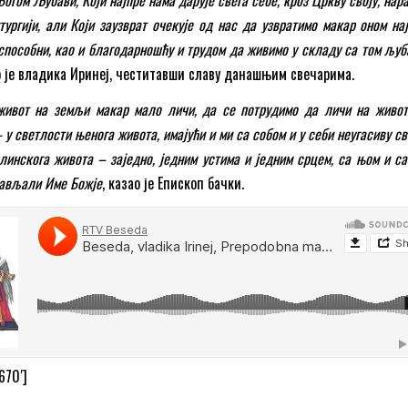
тургији, али Који заузврат очекује од нас да узвратимо макар оном н
способни, као и благодарношћу и трудом да живимо у складу са том љу
о је владика Иринеј, честитавши славу данашњим свечарима.
ивот на земљи макар мало личи, да се потрудимо да личи на живот
у светлости њенога живота, имајући и ми са собом и у себи неугасиву с
линскога живота – заједно, једним устима и једним срцем, са њом и с
лављали Име Божје
, казао је Епископ бачки.
670′]