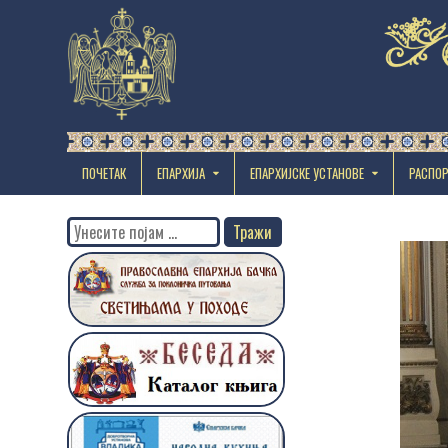
ПОЧЕТАК
ЕПАРХИЈА
EПАРХИЈСКЕ УСТАНОВЕ
РАСПО
Search
for: