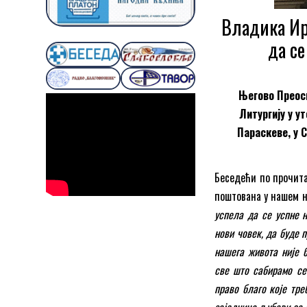
Владика Ири
да се
Његово Преосв
Литургију у у
Параскеве, у 
Беседећи по прочита
поштована у нашем 
успела да се успне н
нови човек, да буде 
нашега живота није 
све што сабирамо се
право благо које тре
заједница љубави са Б