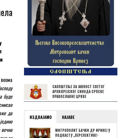
пела
у
е
ли
 веома
САОПШТЕЊЕ ЗА ЈАВНОСТ СВЕТОГ
Господу
АРХИЈЕРЕЈСКОГ СИНОДА СРПСКЕ
да буде
ПРАВОСЛАВНЕ ЦРКВЕ
 смисао
аже да
ИЗДВАЈАМО
НАЈАВЕ
једино
е вечна
МИТРОПОЛИТ БАЧКИ ДР ИРИНЕЈ У
ПОДКАСТУ „ПЕРСПЕКТИВЕˮ
авно са