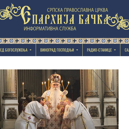
РЕД БОГОСЛУЖЕЊА
ВИНОГРАД ГОСПОДЊИ
РАДИО-СТАНИЦЕ
СА