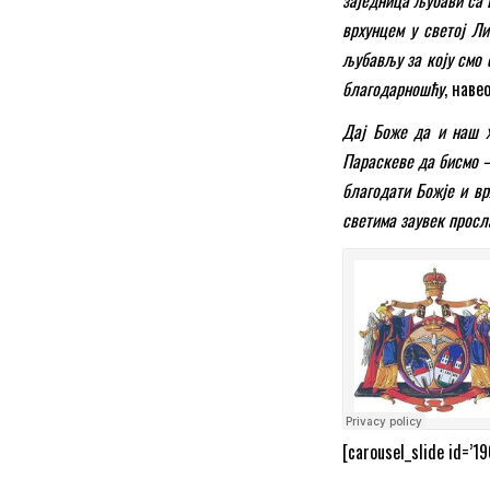
врхунцем у светој Ли
љубављу за коју смо 
благодарношћу
, наве
Дај Боже да и наш ж
Параскеве да бисмо – 
благодати Божје и вр
светима заувек прос
[carousel_slide id=’19