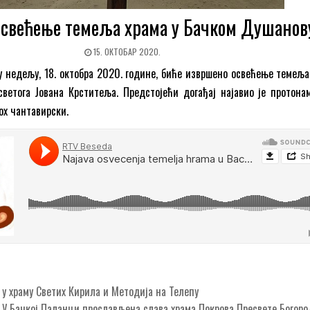
 Освећење темеља храма у Бачком Душанов
15. ОКТОБАР 2020.
у недељу, 18. октобра 2020. године, биће извршено освећење темеља
ветога Јована Крститеља. Предстојећи догађај најавио је протона
ох чантавирски.
у храму Светих Кирила и Методија на Телепу
У Бачкој Паланци прослављена слава храма Покрова Пресвете Бого