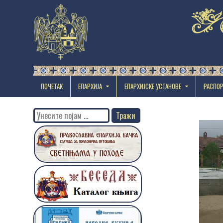
ПОЧЕТАК
ЕПАРХИЈА
EПАРХИЈСКЕ УСТАНОВЕ
РАСПО
Search
for: