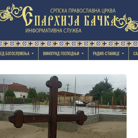
РЕД БОГОСЛУЖЕЊА
ВИНОГРАД ГОСПОДЊИ
РАДИО-СТАНИЦЕ
СА