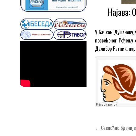
Најава:
У Бачком Душанову, 
посвећеног Рођењу с
Далибор Ратник, пар
Кретање
← Свеноћно бденије 