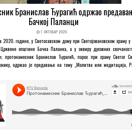
сник Бранислав Ђурагић одржао предавањ
Бачкој Паланци
7. ОКТОБАР 2020.
а 2020. године, у Светосавском дому при Светојовановском храму у 
 Црквене општине Бачка Паланка, а у оквиру духовних свечано
е
, протонамесник Бранислав Ђурагић, парох при храму Светог С
рнику, одржао је предавање на тему „Молитва или медитација, Р