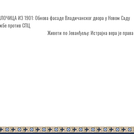
ОЧИЦА ИЗ 1901: Обнова фасаде Владичанског двора у Новом Саду
ужбе против СПЦ
Живети по Јеванђељу: Истрајна вера је прав