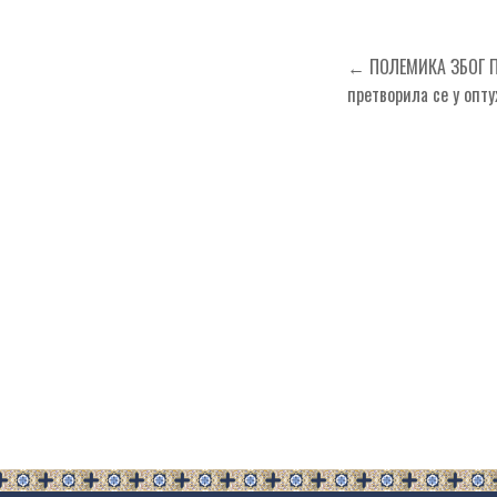
Кретање
← ПОЛЕМИКА ЗБОГ ПЛ
чланка
претворила се у опт