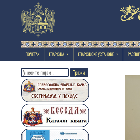
ПОЧЕТАК
ЕПАРХИЈА
EПАРХИЈСКЕ УСТАНОВЕ
РАСПО
Search
for: