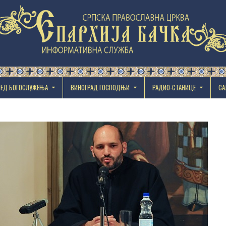
РЕД БОГОСЛУЖЕЊА
ВИНОГРАД ГОСПОДЊИ
РАДИО-СТАНИЦЕ
СА