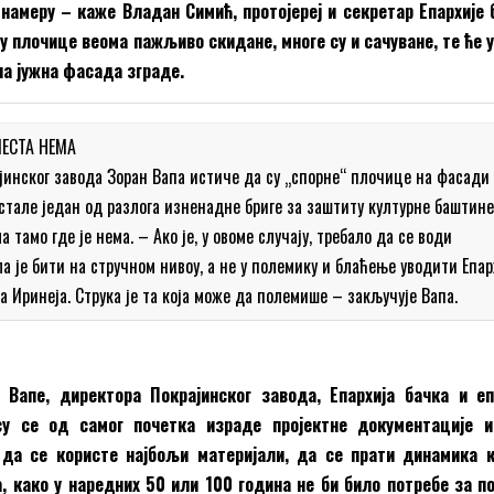
намеру – каже Владан Симић, протојереј и секретар Епархије 
у плочице веома пажљиво скидане, многе су и сачуване, те ће 
а јужна фасада зграде.
МЕСТА НЕМА
јинског завода Зоран Вапа истиче да су „спорне“ плочице на фасади
тале један од разлога изненадне бриге за заштиту културне баштине
 тамо где је нема. – Ако је, у овоме случају, требало да се води
а је бити на стручном нивоу, а не у полемику и блаћење уводити Епар
а Иринеја. Струка је та која може да полемише – закључује Вапа.
 Вапе, директора Покрајинског завода, Епархија бачка и е
су се од самог почетка израде пројектне документације и
да се користе најбољи материјали, да се прати динамика к
, како у наредних 50 или 100 година не би било потребе за п