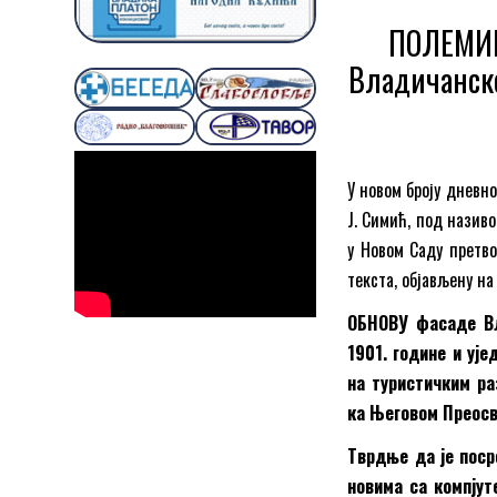
ПОЛЕМИК
Владичанско
У новом броју дневн
Ј. Симић, под нази
у Новом Саду претво
текста, објављену н
ОБНОВУ фасаде Вл
1901. године и уј
на туристичким ра
ка Његовом Преосве
Тврдње да је пос
новима са компјут