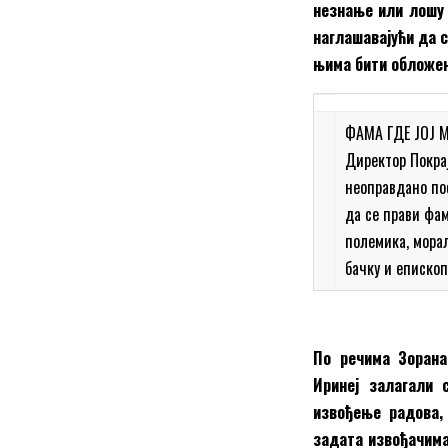
незнање или лошу 
наглашавајући да с
њима бити обложен
ФАМА ГДЕ ЈОЈ 
Директор Покра
неоправдано пос
да се прави фама
полемика, морал
бачку и епископ
По речима Зорана
Иринеј залагали 
извођење радова, 
задата извођачима