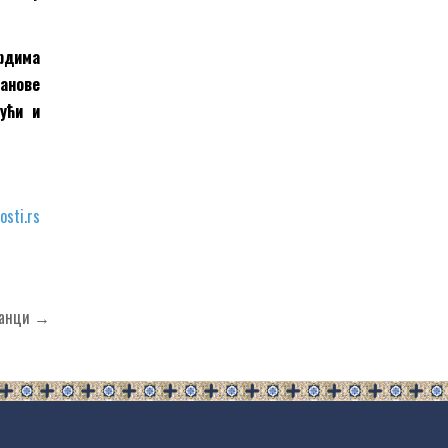
ардима
танове
ући и
osti.rs
ланци →