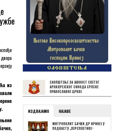
де
тужбе
госпође
 двора
ерзију
САОПШТЕЊЕ ЗА ЈАВНОСТ СВЕТОГ
ћа из
АРХИЈЕРЕЈСКОГ СИНОДА СРПСКЕ
ПРАВОСЛАВНЕ ЦРКВЕ
 хвали
перене
у.
ИЗДВАЈАМО
НАЈАВЕ
мењене
МИТРОПОЛИТ БАЧКИ ДР ИРИНЕЈ У
бачке,
ПОДКАСТУ „ПЕРСПЕКТИВЕˮ