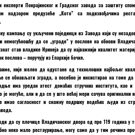
и експерти Покрајинског и Градског завода за заштиту спо
им надзором предузеће „Кото
”
са подизвођачима реста
.
ку кампању су укључени појединци из Завода који су незад
и немогућношћу да се „уграде
”
у послове на обнови Владича
познат став владике Иринеја да су најважнији квалитет матери
к послова – поручују из Епархије бачке.
наиме, није желео да одустане од технолошки најбољег ква
ће се обнављати зграда, а посебно је инсистирао на томе да
радње има уредан атест домаћих стручних института, као и
о је могуће, али и да се у што већој мери сачува оригинални 
је имао сагласност и снажну подршку водећих људи из стр
авода.
ди да су плочице Владичанског двора од пре 119 година у 
бно неко мало рестаурирање, могу само да у тим речима пр