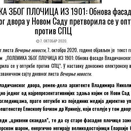
А ЗБОГ ПЛОЧИЦА ИЗ 1901: Обнова фаса
г двора у Новом Саду претворила се у оп
против СПЦ
7. ОКТОБАР 2020.
ог листа
Вечерње новости
, 7. октобра 2020. године објављен је текст 
вом „ПОЛЕМИКА ЗБОГ ПЛОЧИЦА ИЗ 1901: Обнова фасаде Владичанског
рила се у оптужбе против СПЦ”. У наставку доносимо електронску в
а званичном сајту дневног листа
Вечерње новости.
адичанског двора, ремек-дела архитекте Владимира Николи
едно једног од најрепрезентативнијих здања којим се Нови Сад
згледницама, прате оптужбе из појединих медија директно у
штенству Епископу бачком др Иринеју, који столује у том двор
реди „црквени скандал
”
, те да су старе фасадне плочице за
ерском шаром, енергично негирају великодостојници Епархије 