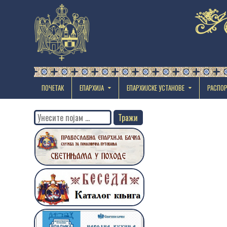
ПОЧЕТАК
ЕПАРХИЈА
EПАРХИЈСКЕ УСТАНОВЕ
РАСПО
Search
for: