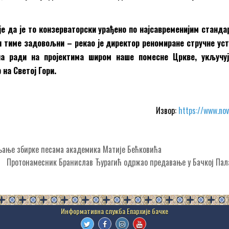
ије да је то конзерваторски урађено по најсавременијим станд
и тиме задовољни
–
рекао је директор реномиране стручне ус
на ради на пројектима широм наше помесне Цркве, укључуј
на Светој Гори.
Извор:
https://www.nov
љање збирке песама академика Матије Бећковића
Протонамесник Бранислав Ђурагић одржао предавање у Бачкој Па