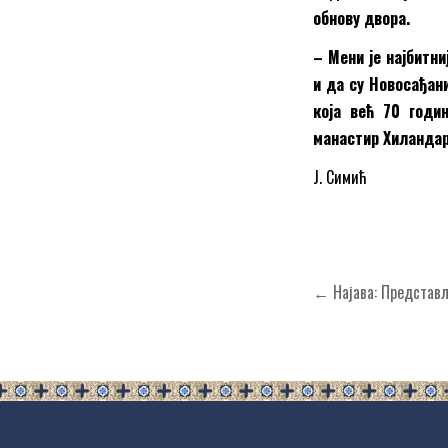
обнову двора.
–
Мени је најбитн
и да су Новосађан
која већ 70 годи
манастир Хиландар 
Ј. Симић
Кретање
← Најава: Представ
чланка