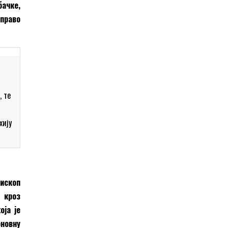
бачке,
управо
, те
хију
пископ
 кроз
оја је
оновну