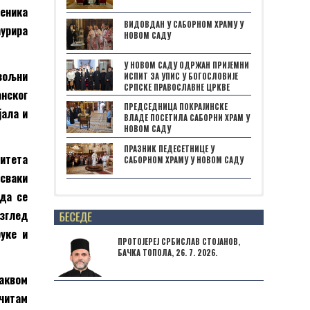
меника
ВИДОВДАН У САБОРНОМ ХРАМУ У
урира
НОВОМ САДУ
У НОВОМ САДУ ОДРЖАН ПРИЈЕМНИ
овољни
ИСПИТ ЗА УПИС У БОГОСЛОВИЈЕ
СРПСКЕ ПРАВОСЛАВНЕ ЦРКВЕ
нског
ПРЕДСЕДНИЦА ПОКРАЈИНСКЕ
јала и
ВЛАДЕ ПОСЕТИЛА САБОРНИ ХРАМ У
НОВОМ САДУ
ПРАЗНИК ПЕДЕСЕТНИЦЕ У
литета
САБОРНОМ ХРАМУ У НОВОМ САДУ
 сваки
 да се
Posts not found
изглед
уке и
ПРОТОЈЕРЕЈ СРБИСЛАВ СТОЈАНОВ,
БАЧКА ТОПОЛА, 26. 7. 2026.
таквом
очитам