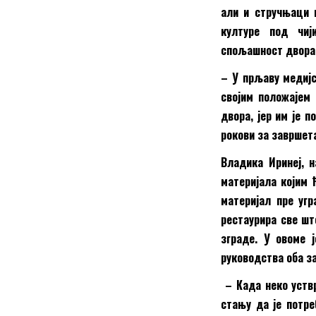
али и стручњаци 
културе под чиј
спољашност двора
– У прљаву медијс
својим положајем 
двора, јер им је 
рокови за завршета
Владика Иринеј, 
материјала којим 
материјал пре уг
рестаурира све шт
зграде. У овоме 
руководства оба з
– Када неко уствр
стању да је потре