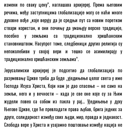
измени по сваку цену”, наглашава архијереј. Према његовим
речима, међу заступницима глобализације могу се наћи многе
духовне вође „које верују да је средњи пут са новим поретком
ствари користан, и они почињу да умањују верске традиције,
посебно у земљама са традиционално хришћанским
становништвом. Насупрот томе, следбеници других религија су
непоколебиви у својој вери и тешко се асимилирају у
традиционално хришћанским земљама”.
Јерусалимски архијереј је подсетио да глобализација по
разумевању Цркве треба да буде „уједињење целог света у име
Господа Исуса Христа, Који нам је дао спасење – не само на
земљи, него и у вечности – када је све оне које су за Њим
жудели повео са собом из пакла у рај… Уједињење у духу
Његове Цркве, где ће превладати права љубав, брига једних за
друге, солидарност између свих људи, мир, правда и једнакост.
Слобода вере у Христа и узајамно поштовање између нација не