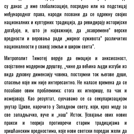
су данас „у име глобализације, посредно или на подстицај
међународног права, народи позвани да се одрекну својих
националних и културних традиција, да ревидирају историјске
догађаје, и, што је најважније, да „осавремене” верске
вредности и веровања ради „мирног суживота” различитих
националности у свакој земљи и широм света”.
Митрополит Тимотеј верује да емоције и анксиозност,
својствене модерном друштву, „чине да већина људи изгуби из
вида духовну димензију човека, постхумни ток његове душе,
спасење које им није интересантно. Не налазе времена да се
позабаве овим проблемима; стога их игноришу, па чак и
исмејавају. Као резултат, суочавамо се са секуларизацијом
унутар Цркве, нарочито у Западном свету, који, кроз моду за
све западњачко, вуче и „наш” Исток. Усвајање ових нових
пракси и теорија противречи старим традицијама и
хришћанским вредностима, које нови светски поредак жели да