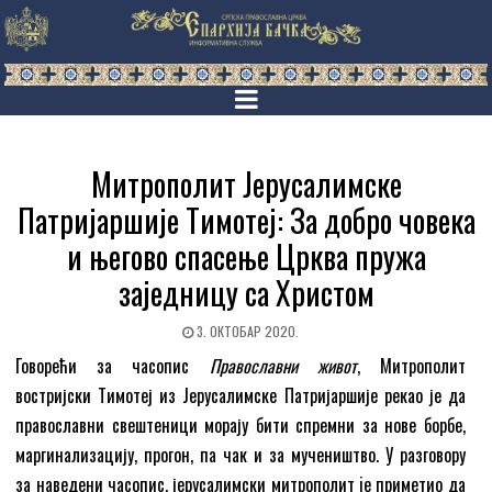
Митрополит Јерусалимске
Патријаршије Тимотеј: За добро човека
и његово спасење Црква пружа
заједницу са Христом
3. ОКТОБАР 2020.
Говорећи за часопис
Православни живот
, Митрополит
востријски Тимотеј из Јерусалимске Патријаршије рекао је да
православни свештеници морају бити спремни за нове борбе,
маргинализацију, прогон, па чак и за мучеништво. У разговору
за наведени часопис, јерусалимски митрополит je приметио да