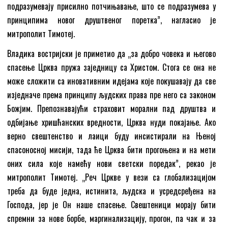
подразумевају присилно потчињавање, што се подразумева у
принципима новог друштвеног поретка”, нагласио је
митрополит Тимотеј.
Владика востријски је приметио да „за добро човека и његово
спасење Црква пружа заједницу са Христом. Стога се она не
може сложити са иновативним идејама које покушавају да све
изједначе према принципу људских права пре него са законом
Божјим. Препознавајући страховит морални пад друштва и
одбијање хришћанских вредности, Црква нуди покајање. Ако
верно свештенство и лаици буду инсистирали на Њеној
спасоносној мисији, тада ће Црква бити прогоњена и на мети
оних сила које намећу нови светски поредак”, рекао је
митрополит Тимотеј. „Реч Цркве у вези са глобализацијом
треба да буде једна, истинита, људска и усредсређена на
Господа, јер је Он наше спасење. Свештеници морају бити
спремни за нове борбе, маргинализацију, прогон, па чак и за