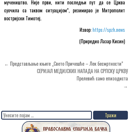
мучеништво. Није први, нити последњи пут да се Црква
суочила са таквом ситуацијом”, резимирао је Митрополит
востријски Тимотеј.
Извор:
https://spzh.news
(Приредио Лазар Кисин)
Кретање
← Представљање књиге „Свето Причешће – Лек бесмртности”
чланка
СЕРИЈАЛ МЕДИЈСКИХ НАПАДА НА СРПСКУ ЦРКВУ
Прелевић само епизодиста
→
Search
for: