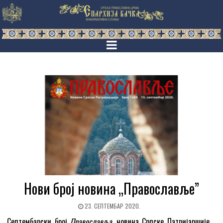
Нови број новина „Православље”
23. СЕПТЕМБАР 2020.
Септембарски број
Православља
, новина Српске Патријаршије,