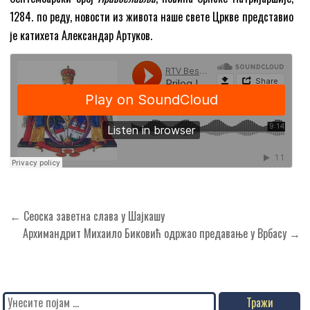
1284. по реду, новости из живота наше свете Цркве представио
је катихета Александар Артуков.
Кретање
← Сеоска заветна слава у Шајкашу
чланка
Архимандрит Михаило Биковић одржао предавање у Врбасу →
Search