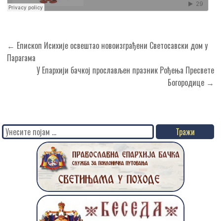
Кретање
← Епископ Исихије освештао новоизграђени Светосавски дом у
чланка
Парагама
У Епархији бачкој прослављен празник Рођења Пресвете
Богородице →
Search
for: