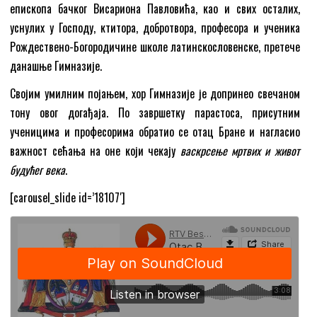
епископа бачког Висариона Павловића, као и свих осталих,
уснулих у Господу, ктитора, добротвора, професора и ученика
Рождествено-Богородичине школе латинскословенске, претече
данашње Гимназије.
Својим умилним појањем, хор Гимназије је допринео свечаном
тону овог догађаја. По завршетку парастоса, присутним
ученицима и професорима обратио се отац Бране и нагласио
важност сећања на оне који чекају
васкрсење мртвих и живот
будућег века
.
[carousel_slide id=’18107′]