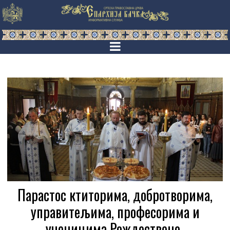
Парастос ктиторима, добротворима,
управитељима, професорима и
ученицима Рождествено-