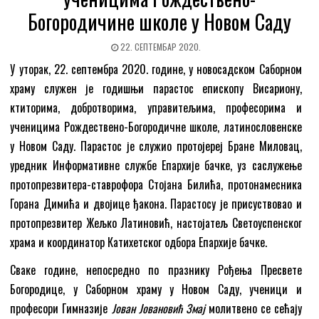
Богородичине школе у Новом Саду
22. СЕПТЕМБАР 2020.
У уторак, 22. септембра 2020. године, у новосадском Саборном
храму служен је годишњи парастос епископу Висариону,
ктиторима, добротворима, управитељима, професорима и
ученицима Рождествено-Богородичне школе, латинословенске
у Новом Саду. Парастос је служио протојереј Бране Миловац,
уредник Информативне службе Епархије бачке, уз саслужење
протопрезвитера-ставрофора Стојана Билића, протонамесника
Горана Димића и двојице ђакона. Парастосу је присуствовао и
протопрезвитер Жељко Латиновић, настојатељ Светоуспенског
храма и координатор Катихетског одбора Епархије бачке.
Сваке године, непосредно по празнику Рођења Пресвете
Богородице, у Саборном храму у Новом Саду, ученици и
професори Гимназије
Јован Јовановић Змај
молитвено се сећају