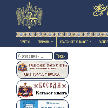
ПОЧЕТАК
ЕПАРХИЈА
EПАРХИЈСКЕ УСТАНОВЕ
РАСПО
Search
for: