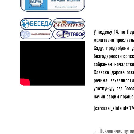
У недељу 14. по Пед
молитвено прославља
Саду, предвођени 
благодарности српск
сабрањем началство
Славске дарове осв
речима захвалност
употпуњују сва бог
начин својим појањем
[carousel_slide id=’17
Кретање
← Поклоничко путов