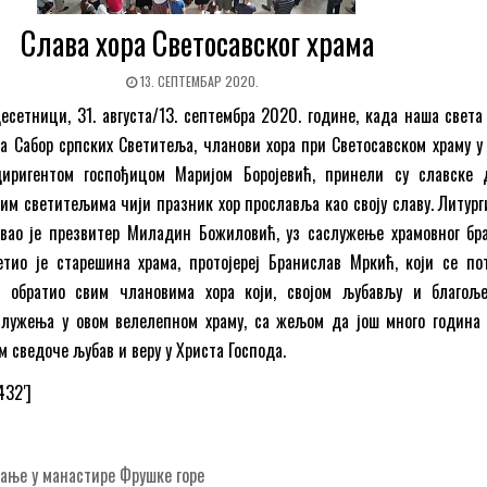
Слава хора Светосавског храма
13. СЕПТЕМБАР 2020.
есетници, 31. августа/13. септембра 2020. године, када наша света
 Сабор српских Светитеља, чланови хора при Светосавском храму у
диригентом госпођицом Маријом Боројевић, принели су славске 
им светитељима чији празник хор прославља као своју славу. Литург
вао је презвитер Миладин Божиловић, уз саслужење храмовног бра
етио је старешина храма, протојереј Бранислав Мркић, који се по
и обратио свим члановима хора који, својом љубављу и благоље
ослужења у овом велелепном храму, са жељом да још много година 
 сведоче љубав и веру у Христа Господа.
432′]
ање у манастире Фрушке горе