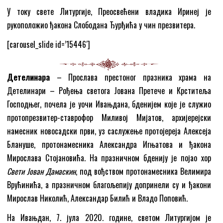
У току свете Литургије, Преосвећени владика Иринеј је
рукоположио ђакона Слободана Ђурђића у чин презвитера.
[carousel_slide id=’15446′]
Детелинара
– Прослава престоног празника храма на
Детелинари – Рођења светога Јована Претече и Крститеља
Господњег, почела је уочи Ивањдана, бденијем које је служио
протопрезвитер-ставрофор Миливој Мијатов, архијерејски
намесник новосадски први, уз саслужење протојереја Алексеја
Блануше, протонамесника Александра Игњатова и ђакона
Мирослава Стојановића. На празничном бденију је појао хор
Свети Јован Дамаскин
, под вођством прoтонамесника Велимира
Врућинића, а празничном благољепију допринели су и ђакони
Мирослав Николић, Александар Билић и Владо Поповић.
На Ивањдан, 7. јула 2020. године, светом Литургијом је