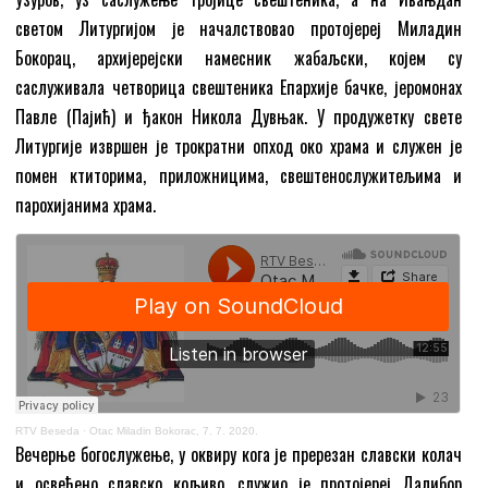
светом Литургијом је началствовао протојереј Миладин
Бокорац, архијерејски намесник жабаљски, којем су
саслуживала четворица свештеника Епархије бачке, јеромонах
Павле (Пајић) и ђакон Никола Дувњак. У продужетку свете
Литургије извршен је трократни опход око храма и служен је
помен ктиторима, приложницима, свештенослужитељима и
парохијанима храма.
RTV Beseda
·
Otac Miladin Bokorac, 7. 7. 2020.
Вечерње богослужење, у оквиру кога је пререзан славски колач
и освећено славско кољиво, служио је протојереј Далибор