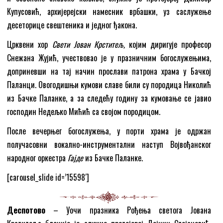
Купусовић, архијерејски намесник врбашки, уз саслужење
десеторице свештеника и једног ђакона.
Црквени хор
Свети Јован Крститељ,
којим диригује професор
Снежана Жујић, учествовао је у празничним богослужењима,
доприневши на тај начин прослави патрона храма у Бачкој
Паланци. Овогодишњи кумови славе били су породица Николић
из Бачке Паланке, а за следећу годину за кумовање се јавио
господин Недељко Мићић са својом породицом.
После вечерњег богослужења, у порти храма је одржан
получасовни вокално-инструментални наступ Војвођанског
народног оркестра
Гајде
из Бачке Паланке.
[carousel_slide id=’15598′]
Деспотово
– Уочи празника Рођења светога Јована