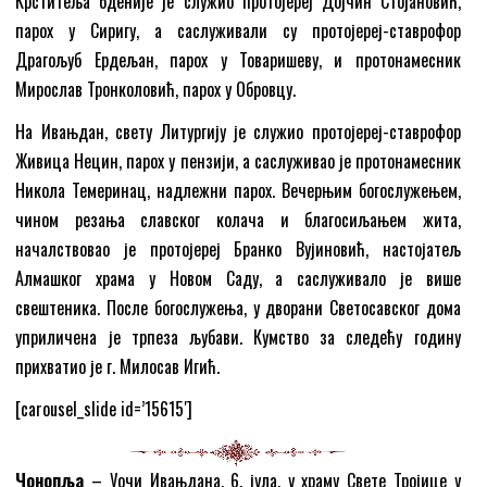
Крститеља бденије је служио протојереј Дојчин Стојановић,
парох у Сиригу, а саслуживали су протојереј-ставрофор
Драгољуб Ердељан, парох у Товаришеву, и протонамесник
Мирослав Тронколовић, парох у Обровцу.
На Ивањдан, свету Литургију је служио протојереј-ставрофор
Живица Нецин, парох у пензији, а саслуживао је протонамесник
Никола Темеринац, надлежни парох. Вечерњим богослужењем,
чином резања славског колача и благосиљањем жита,
началствовао је протојереј Бранко Вујиновић, настојатељ
Алмашког храма у Новом Саду, а саслуживало је више
свештеника. После богослужења, у дворани Светосавског дома
уприличена је трпеза љубави. Кумство за следећу годину
прихватио је г. Милосав Игић.
[carousel_slide id=’15615′]
Чонопља
– Уочи Ивањдана, 6. јула, у храму Свете Тројице у