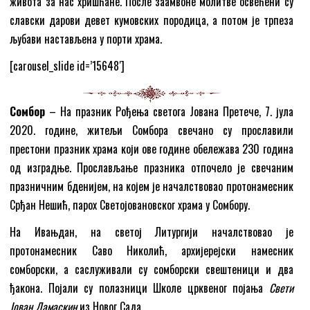
живота за нас хришћане. После заамвоне молитве освећени су
славски дарови девет кумовских породица, а потом је трпеза
љубави настављена у порти храма.
[carousel_slide id=’15648′]
Сомбор
– На празник Рођења светога Јована Претече, 7. јула
2020. године, житељи Сомборa свечано су прославили
престони празник храма који ове године обележава 230 година
од изградње. Прослављање празника отпочело је свечаним
празничним бденијем, на којем је началствовао протонамесник
Срђан Нешић, парох Светојовановског храма у Сомбору.
На Ивањдан, на светој Литургији началствовао је
протонамесник Саво Николић, архијерејски намесник
сомборски, а саслуживали су сомборски свештеници и два
ђакона. Појали су полазници Школе црквеног појања
Свети
Јован Дамаскин
из Новог Сада.