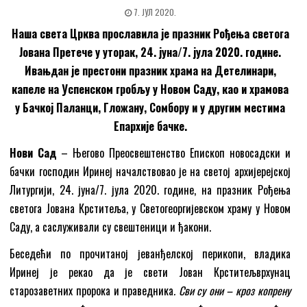
7. ЈУЛ 2020.
Наша света Црква прославила је празник Рођења светога
Јована Претече у уторак, 24. јуна/7. јула 2020. године.
Ивањдан је престони празник храма на Детелинари,
капеле на Успенском гробљу у Новом Саду, као и храмова
у Бачкој Паланци, Гложану, Сомбору и у другим местима
Епархије бачке.
Нови Сад
– Његово Преосвештенство Епископ новосадски и
бачки госпoдин Иринеј началствовао је на светој архијерејској
Литургији, 24. јуна/7. јула 2020. године, на празник Рођења
светога Јована Крститеља, у Светогеоргијевском храму у Новом
Саду, а саслуживали су свештеници и ђакони.
Беседећи по прочитаној јеванђелској перикопи, владика
Иринеј је рекао да је свети Јован Крститељврхунац
старозаветних пророка и праведника
. Сви су они – кроз копрену