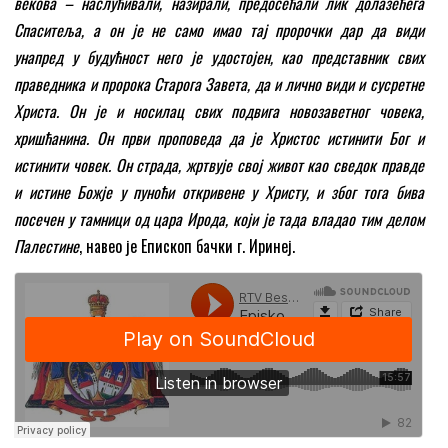
векова – наслућивали, назирали, предосећали лик долазећега
Спаситеља, а он је не само имао тај пророчки дар да види
унапред у будућност него је удостојен, као представник свих
праведника и пророка Старога Завета, да и лично види и сусретне
Христа. Он је и носилац свих подвига новозаветног човека,
хришћанина. Он први проповеда да је Христос истинити Бог и
истинити човек. Он страда, жртвује свој живот као сведок правде
и истине Божје у пуноћи откривене у Христу, и због тога бива
посечен у тамници од цара Ирода, који је тада владао тим делом
Палестине
, навео је Епископ бачки г. Иринеј.