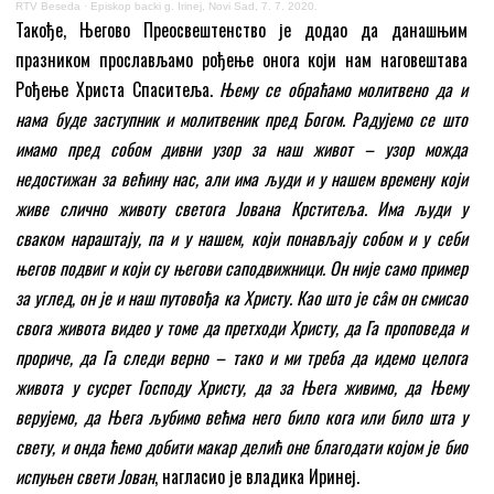
RTV Beseda
·
Episkop backi g. Irinej, Novi Sad, 7. 7. 2020.
Такође, Његово Преосвештенство је додао да данашњим
празником прослављамо рођење онога који нам наговештава
Рођење Христа Спаситеља.
Њему се обраћамо молитвено да и
нама буде заступник и молитвеник пред Богом. Радујемо се што
имамо пред собом дивни узор за наш живот – узор можда
недостижан за већину нас, али има људи и у нашем времену који
живе слично животу светога Јована Крститеља. Има људи у
сваком нараштају, па и у нашем, који понављају собом и у себи
његов подвиг и који су његови саподвижници. Он није само пример
за углед, он је и наш путовођа ка Христу. Као што је сâм он смисао
свога живота видео у томе да претходи Христу, да Га проповеда и
прориче, да Га следи верно – тако и ми треба да идемо целога
живота у сусрет Господу Христу, да за Њега живимо, да Њему
верујемо, да Њега љубимо већма него било кога или било шта у
свету, и онда ћемо добити макар делић оне благодати којом је био
испуњен свети Јован
, нагласио је владика Иринеј.