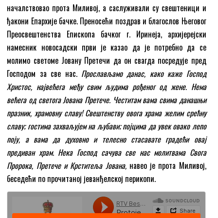
началствовао прота Миливој, а саслуживали су свештеници и
ђакони Епархије бачке. Пренoсећи поздрав и благослов Његовог
Преосвештенства Епископа бачког г. Иринеја, архијерејски
намесник новосадски први је казао да је потребно да се
молимо светоме Јовану Претечи да он свагда посредује пред
Господом за све нас.
Прослављамо данас, како каже Господ
Христос, највећега међу свим људима рођеног од жене. Нема
већега од светога Јована Претече. Честитам вама свима данашњи
празник, храмовну славу! Свештенству овога храма желим срећну
славу; гостима захваљујем на љубави; појцима да увек овако лепо
поју, а вама да духовно и телесно стасавате градећи овај
предиван храм. Нека Господ сачува све нас молитвама Свога
Пророка, Претече и Крститеља Јована,
навео је прота Миливој,
беседећи по прочитаној јеванђелској перикопи.