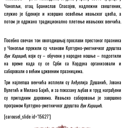
Чонопљи, отац Бранислав Спасојев, надлежни свештеник,
служио је бденије и извршио освећење ивањског цвећа, а
потом је одржано традиционално плетење ивањских венчића.
Посебно свечан тон овогодишњој прослави престоног празника
у Чонопљи пружили су чланови Културно-уметничког друштва
Вук Караџић
, који су – обучени у народне ношње – подсетили
на време када су се Срби са Кордуна организовали и
саборовали о већим црквеним празницима.
Три најлепша венчића исплели су Анђелија Душанић, Јована
Вулетић и Милана Бајић, и за показану љубав и труд награђени
су пригодним даровима. Ивањско саборовање је завршено
програмом Културно-уметничког друштва
Вук Караџић
.
[carousel_slide id=’15627′]