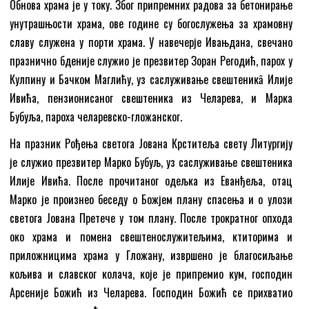
Обнова храма је у току. Због припремних радова за бетонирање
унутрашњости храма, ове године су богослужења за храмовну
славу служена у порти храма. У навечерје Ивањдана, свечано
празнично бденије служио је презвитер Зоран Регодић, парох у
Кулпину и Бачком Маглићу, уз саслуживање свештеникȃ Илије
Ивића, пензионисаног свештеника из Челарева, и Марка
Бубуља, пароха челаревско-гложанског.
На празник Рођења светога Јована Крститеља свету Литургију
је служио презвитер Марко Бубуљ, уз саслуживање свештеника
Илије Ивића. После прочитаног одељка из Еванђеља, отац
Марко је произнео беседу о Божјем плану спасења и о улози
светога Јована Претече у том плану. После трократног опхода
око храма и помена свештенослужитељима, ктиторима и
приложницима храма у Гложану, извршено је благосиљање
кољива и славског колача, које је припремио кум, господин
Арсеније Божић из Челарева. Господин Божић се прихватио