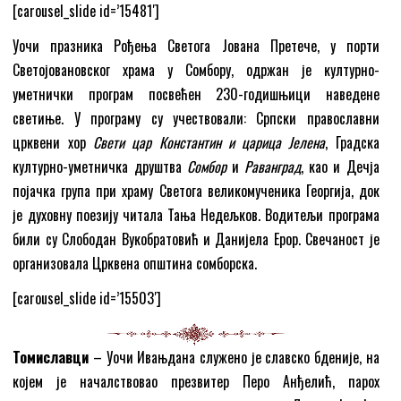
[carousel_slide id=’15481′]
Уочи празника Рођења Светога Јована Претече, у порти
Светојовановског храма у Сомбору, одржан је културно-
уметнички програм посвећен 230-годишњици наведене
светиње. У програму су учествовали: Српски православни
црквени хор
Свети цар Константин и царица Јелена
, Градска
културно-уметничка друштва
Сомбор
и
Раванград
, као и Дечја
појачка група при храму Светога великомученика Георгија, док
је духовну поезију читала Тања Недељков. Водитељи програма
били су Слободан Вукобратовић и Данијела Ерор. Свечаност је
организовала Црквена општина сомборска.
[carousel_slide id=’15503′]
Томиславци
– Уочи Ивањдана служено је славско бденије, на
којем је началствовао презвитер Перо Анђелић, парох