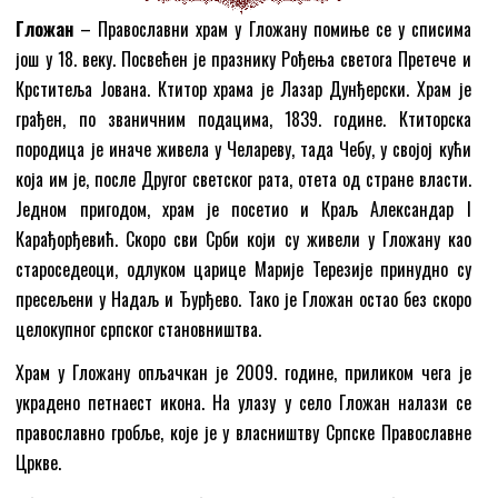
Гложан
– Православни храм у Гложану помиње се у списима
још у 18. веку. Посвећен је празнику Рођења светога Претече и
Крститеља Јована. Ктитор храма је Лазар Дунђерски. Храм је
грађен, по званичним подацима, 1839. године. Ктиторска
породица је иначе живела у Челареву, тада Чебу, у својој кући
која им је, после Другог светског рата, отета од стране власти.
Једном пригодом, храм је посетио и Краљ Александар I
Карађорђевић. Скоро сви Срби који су живели у Гложану као
староседеоци, одлуком царице Марије Терезије принудно су
пресељени у Надаљ и Ђурђево. Тако је Гложан остао без скоро
целокупног српског становништва.
Храм у Гложану опљачкан је 2009. године, приликом чега је
украдено петнаест икона. На улазу у село Гложан налази се
православно гробље, које је у власништву Српске Православне
Цркве.