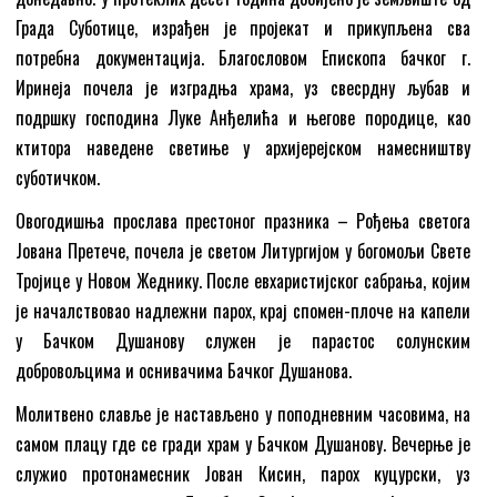
Града Суботице, израђен је пројекат и прикупљена сва
потребна документација. Благословом Епископа бачког г.
Иринеја почела је изградња храма, уз свесрдну љубав и
подршку господина Луке Анђелића и његове породице, као
ктитора наведене светиње у архијерејском намесништву
суботичком.
Овогодишња прослава престоног празника – Рођења светога
Јована Претече, почела је светом Литургијом у богомољи Свете
Тројице у Новом Жеднику. После евхаристијског сабрања, којим
је началствовао надлежни парох, крај спомен-плоче на капели
у Бачком Душанову служен је парастос солунским
добровољцима и оснивачима Бачког Душанова.
Молитвено славље је настављено у поподневним часовима, на
самом плацу где се гради храм у Бачком Душанову. Вечерње је
служио протонамесник Јован Кисин, парох куцурски, уз