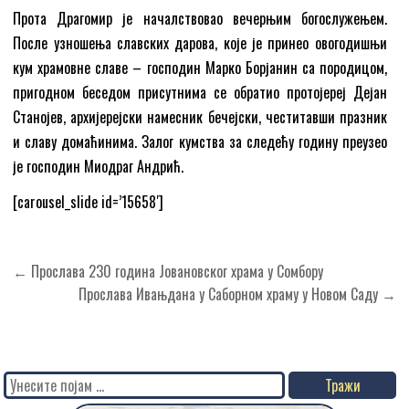
Прота Драгомир је началствовао вечерњим богослужењем.
После узношења славских дарова, које је принео овогодишњи
кум храмовне славе – господин Марко Борјанин са породицом,
пригодном беседом присутнима се обратио протојереј Дејан
Станојев, архијерејски намесник бечејски, честитавши празник
и славу домаћинима. Залог кумства за следећу годину преузео
је господин Миодраг Андрић.
[carousel_slide id=’15658′]
Кретање
← Прослава 230 година Јовановског храма у Сомбору
чланка
Прослава Ивањдана у Саборном храму у Новом Саду →
Search
for: