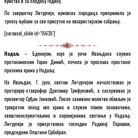
кумства и за следећу годину.
По завршетку Литургије, кумовска породица припремила је
трпезу љубави за све присутне на евхаристијском сабрању.
[carousel_slide id=’15635′]
Надаљ
– Бденијем, које је уочи Ивањдана служио
протонамесник Горан Димић, почела је прослава престоног
празника храма у Надаљу.
На Ивањдан, 7. јула, светом Литургијом началствовао је
протојереј-ставрофор Драгомир Трифуновић, а саслуживао је
презвитер Срђан Јанковић. После заамвоне молитве обављен је
трократни опход око храма и служен помен оснивачима,
свештенослужитељима и парохијанима светиње у Надаљу.
Литургији је присуствовао господин Радивој Парошки,
председник Општине Србобран.