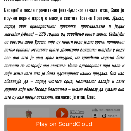
Беседећи после прочитаног јеванђелског зачала, отац Саво је
поучио верни народ о мисији светога Јована Претече.
Данас,
поред овог првопрестоног празника, прослављамо и један
значајан јубилеј – 230 година од освећења овога храма. Сећајући
се светога цара Уроша, чије су мошти овде једно време почивале;
потом српског мученика проте Димитрија Бокшана; имајући у виду
све оно што је овај храм изнедрио, ми хришћани морамо бити
поносни на историју ове светиње. Наша одговорност није мала и
није мања него што је била одговорност наших предака. Она нас
обавезује да – поред чистога срца, молитвеног вапаја и свих
дарова које нам Господ благосиља – имамо обавезу да чувамо оно
што су нам преци оставили
, нагласио је отац Саво.