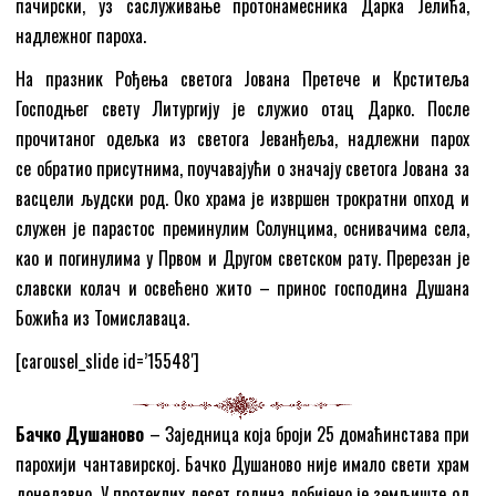
пачирски, уз саслуживање протонамесника Дарка Јелића,
надлежног пароха.
На празник Рођења светога Јована Претече и Крститеља
Господњег свету Литургију је служио отац Дарко. После
прочитаног одељка из светога Јеванђеља, надлежни парох
се обратио присутнима, поучавајући о значају светога Јована за
васцели људски род. Око храма је извршен трократни опход и
служен је парастос преминулим Солунцима, оснивачима села,
као и погинулима у Првом и Другом светском рату. Пререзан је
славски колач и освећено жито – принос господина Душана
Божића из Томиславаца.
[carousel_slide id=’15548′]
Бачко Душаново
– Заједница која броји 25 домаћинстава при
парохији чантавирској. Бачко Душаново није имало свети храм
донедавно. У протеклих десет година добијено је земљиште од