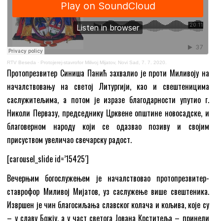
RTV Beseda
·
Protojerej-stavrofor Milivoj Mijatov, Novi Sad, 7. 7. 2020.
Протопрезвитер Синиша Панић захвалио је проти Миливоју на
началствовању на светој Литургији, као и свештеницима
саслужитељима, а потом је изразе благодарности упутио г.
Николи Первазу, председнику Црквене општине новосадске, и
благоверном народу који се одазвао позиву и својим
присуством увеличао свечарску радост.
[carousel_slide id=’15425′]
Вечерњим богослужењем је началствовао протопрезвитер-
ставрофор Миливој Мијатов, уз саслужење више свештеника.
Извршен је чин благосиљања славског колача и кољива, које су
– у славу Божју, а у част светога Јована Крститеља – принели