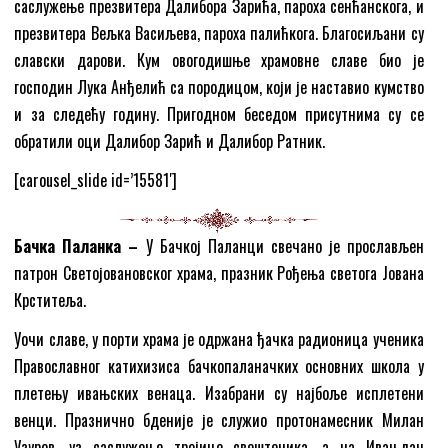
саслужење презвитера Далибора Зарића, пароха сенћанскога, и
презвитера Вељка Васиљева, пароха палићкога. Благосиљани су
славски дарови. Кум овогодишње храмовне славе био је
господин Лука Анђелић са породицом, који је наставио кумство
и за следећу годину. Пригодном беседом присутнима су се
обратили оци Далибор Зарић и Далибор Ратник.
[carousel_slide id=’15581′]
Бачка Паланка –
У Бачкој Паланци свечано је прослављен
патрон Светојовановског храма, празник Рођења светога Јована
Крститеља.
Уочи славе, у порти храма је одржана ђачка радионица ученика
Православног катихизиса бачкопаланачких основних школа у
плетењу ивањских венаца. Изабрани су најбоље исплетени
венци. Празнично бденије је служио протонамесник Милан
Узуров, уз саслужење тројице свештеника, а на Ивањдан