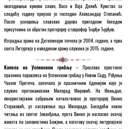
овогодишњи кумови славе, Васо и Ваја Делић. Кумство за
следећу годину преузео је господин Александар Степанић.
После узношења славских дарова пригодном беседом
присутнима се обратио протојереј-ставрофор Ђорђе Ђурђев.
Изградња храма на Детелинари почела је 2004. године, а прва
света Литургија у наведеном храму служена је 2015. године.
Капела на Успенском гробљу
– Прослава престоног
празника параклиса на Успенском гробљу у Новом Саду, Рођења
Часног Претече, започела је празничним бденијем које је
служио протонамесник Милорад Мировић. На Ивањдан,
евхаристијским сабрањем началствовао је протојереј Винко
Стојаковић, уз саслужење оца Милорада. Беседећи након
читања из светог Јеванђеља, прота Винко је нагласио значај
живота по заповестима Божјим, а поготову значај литургијског