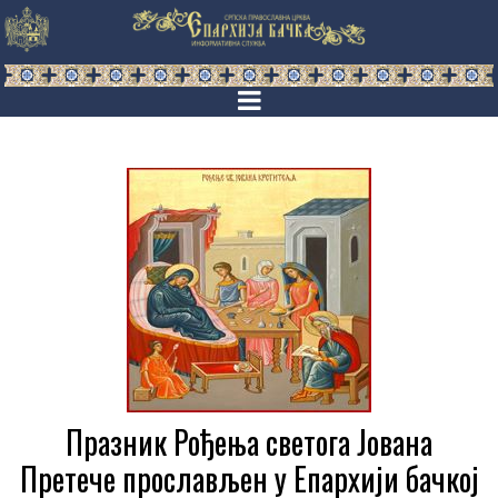
Празник Рођења светога Јована
Претече прослављен у Епархији бачкој