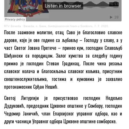
RTV Beseda
·
Beseda, o. Sava, Svetojovanovski hram u Somboru, 7. 7. 2020.
После заамвоне молитве, отац Саво је благословио славске
дарове, које је ове године са љубављу – Господу у славу, а у
част Светог Јована Претече – принео кум, господин Славољуб
Шиђански са породицом. Залог кумства за следећу годину
примио је господин Стеван Градинац. После чина резања
славског колача и благосиљања славског кољива, присутним
свештенослужитељима, гостима и кумовима је захвалио
протонамесник Срђан Нешић
.
Светој Литургији је присуствовао господин Недељко
Дудуковић, председник Црквене општине у Сомбору, господин
Чедомир Јаничић, члан Епархијског управног одбора, као и
други часници Управног одбора Црквене општине сомборске.