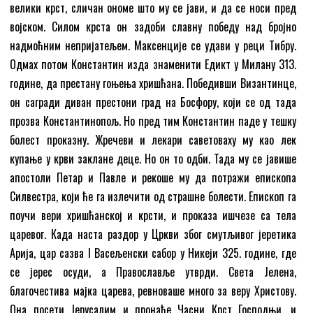
велики крст, сличан ономе што му се јави, и да се носи пред
војском. Силом крста он задоби славну победу над бројно
надмоћним непријатељем. Максенције се удави у реци Тибру.
Одмах потом Константин изда знаменити Едикт у Милану 313.
године, да престану гоњења хришћана. Победивши Византинце,
он сагради диван престони град на Босфору, који се од тада
прозва Константинопољ. Но пред тим Константин паде у тешку
болест проказну. Жречеви и лекари саветоваху му као лек
купање у крви заклане деце. Но он то одби. Тада му се јавише
апостоли Петар и Павле и рекоше му да потражи епископа
Силвестра, који ће га излечити од страшне болести. Епископ га
поучи вери хришћанској и крсти, и проказа ишчезе са тела
царевог. Када наста раздор у Цркви због смутљивог јеретика
Арија, цар сазва I Васељенски сабор у Никеји 325. године, где
се јерес осуди, а Православље утврди. Света Јелена,
благочестива мајка царева, ревноваше много за веру Христову.
Она посети Јерусалим и пронађе Часни Крст Господњи, и