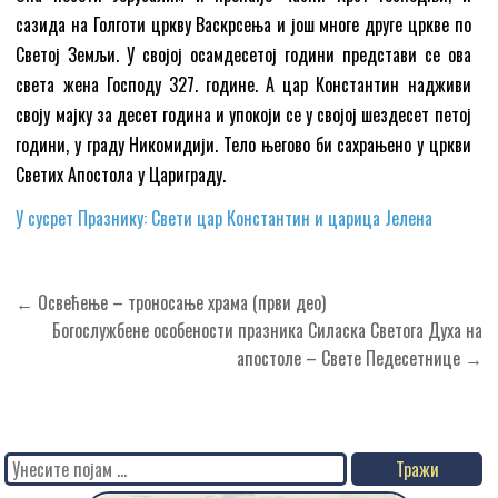
сазида на Голготи цркву Васкрсења и још многе друге цркве по
Светој Земљи. У својој осамдесетој години представи се ова
света жена Господу 327. године. А цар Константин надживи
своју мајку за десет година и упокоји се у својој шездесет петој
години, у граду Никомидији. Тело његово би сахрањено у цркви
Светих Апостола у Цариграду.
У сусрет Празнику: Свети цар Константин и царица Јелена
Кретање
← Освећење – троносање храма (први део)
чланка
Богослужбене особености празника Силаска Светога Духа на
апостоле – Свете Педесетнице →
Search
for: