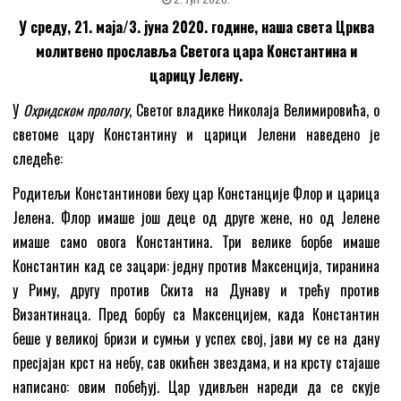
У среду, 21. маја/3. јуна 2020. године, наша света Црква
молитвено прославља Светога цара Константина и
царицу Јелену.
У
Охридском прологу
, Светог владике Николаја Велимировића, о
светоме цару Константину и царици Јелени наведено је
следеће:
Родитељи Константинови беху цар Констанције Флор и царица
Јелена. Флор имаше још деце од друге жене, но од Јелене
имаше само овога Константина. Три велике борбе имаше
Константин кад се зацари: једну против Максенција, тиранина
у Риму, другу против Скита на Дунаву и трећу против
Византинаца. Пред борбу са Максенцијем, када Константин
беше у великој бризи и сумњи у успех свој, јави му се на дану
пресјајан крст на небу, сав окићен звездама, и на крсту стајаше
написано: овим побеђуј. Цар удивљен нареди да се скује