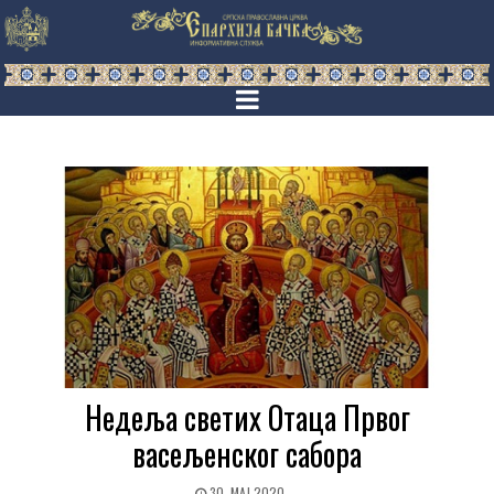
Недеља светих Отаца Првог
васељенског сабора
30. МАЈ 2020.