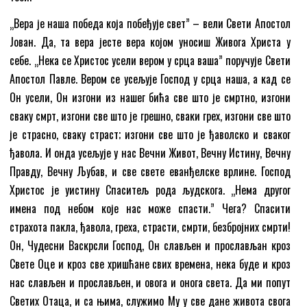
„Вера је наша победа која побеђује свет” – вели Свети Апостол
Јован. Да, та вера јесте вера којом уносиш Живога Христа у
себе. „Нека се Христос усели вером у срца ваша” поручује Свети
Апостол Павле. Вером се усељује Господ у срца наша, а кад се
Он усели, Он изгони из нашег бића све што је смртно, изгони
сваку смрт, изгони све што је грешно, сваки грех, изгони све што
је страсно, сваку страст; изгони све што је ђаволско и сваког
ђавола. И онда усељује у нас Вечни Живот, Вечну Истину, Вечну
Правду, Вечну Љубав, и све свете еванђелске врлине. Господ
Христос је уистину Спаситељ рода људскога. „Нема другог
имена под небом које нас може спасти.” Чега? Спасити
страхота пакла, ђавола, греха, страсти, смрти, безбројних смрти!
Он, Чудесни Васкрсли Господ, Он слављен и прослављан кроз
Свете Оце и кроз све хришћане свих времена, нека буде и кроз
нас слављен и прослављен, и овога и онога света. Да ми попут
Светих Отаца, и са њима, служимо Му у све дане живота свога