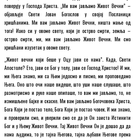
поверују у Господа Христа. „Ми вам јављамо Живот Вечни” –
објављује Свети Јован Богослов у својој Посланици
хришћанима. Ми вам јављамо Живот Вечни, ништа мање од
тога! Иако си у овоме свету, који је острво смрти, земља –
острво смрти, ми, ми вам јављамо Живот Вечни. Ми смо
хришћани изузетак у овоме свету.
„Живот вечни који беше у Оцу јави се нама”. Када, Свети
Апостоле? Ето, јави се Бог у телу, јави се Господ Христос! И ми,
ми Њега знамо, ми са Њим једосмо и писмо, ми проповедамо
Њега. Оно што очи наше видеше, што уши наше слушаше, што
размотрисмо и руке наше опипаше, то вам ми јављамо, то, не
измишљене бајке и скаске. Ми вам јављамо Богочовека Христа,
Бога Који је постао тело, Бога Који је постао човек. И ми знамо,
и проверили смо, и уверили смо се да је Он заиста Истинити
Бог и у Њему Живот Вечни. Тај Живот Вечни Он је дошао да да
нама људима, то је тајна Његова, тајна љубави Његове према