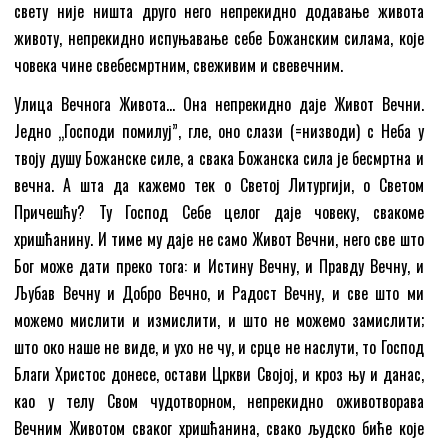
свету није ништа друго него непрекидно додавање живота
животу, непрекидно испуњавање себе Божанским силама, које
човека чине свебесмртним, свеживим и свевечним.
Улица Вечнога Живота… Она непрекидно даје Живот Вечни.
Једно „Господи помилуј”, гле, оно слази (=низводи) с Неба у
твоју душу Божанске силе, а свака Божанска сила је бесмртна и
вечна. А шта да кажемо тек о Светој Литургији, о Светом
Причешћу? Ту Господ Себе целог даје човеку, свакоме
хришћанину. И тиме му даје не само Живот Вечни, него све што
Бог може дати преко тога: и Истину Вечну, и Правду Вечну, и
Љубав Вечну и Добро Вечно, и Радост Вечну, и све што ми
можемо мислити и измислити, и што не можемо замислити;
што око наше не виде, и ухо не чу, и срце не наслути, то Господ
Благи Христос донесе, остави Цркви Својој, и кроз њу и данас,
као у телу Свом чудотворном, непрекидно оживотворава
Вечним Животом сваког хришћанина, свако људско биће које