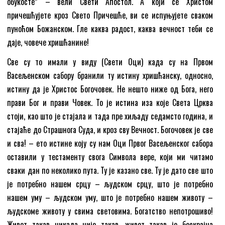
обукосте” – вели Свети Апостол. А који се Христом
причешћујете кроз Свето Причешће, ви се испуњујете сваком
пуноћом Божанском. Гле каква радост, каква вечност теби се
даје, човече хришћанине!
Све су то имали у виду (Свети Оци) када су на Првом
Васељенском сабору бранили ту истину хришћанску, односно,
истину да је Христос Богочовек. Не нешто ниже од Бога, него
прави Бог и прави Човек. То је истина иза које Света Црква
стоји, као што је стајала и тада пре хиљаду седамсто година, и
стајаће до Страшнога Суда, и кроз сву Вечност. Богочовек је све
и сва! – ето истине коју су нам Оци Првог Васељенског сабора
оставили у тестаменту свога Символа вере, који ми читамо
сваки дан по неколико пута. Ту је казано све. Ту је дато све што
је потребно нашем срцу – људском срцу, што је потребно
нашем уму – људском уму, што је потребно нашем животу –
људскоме животу у свима световима. Богатство непотрошиво!
Живот такав никада није такав, живот такав је бескрајна