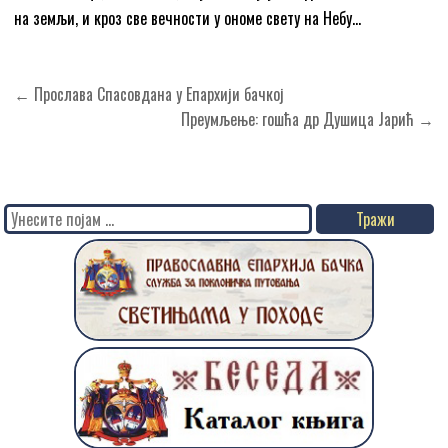
на земљи, и кроз све вечности у ономе свету на Небу…
Кретање
← Прослава Спасовдана у Епархији бачкој
чланка
Преумљење: гошћа др Душица Јарић →
Search
for: