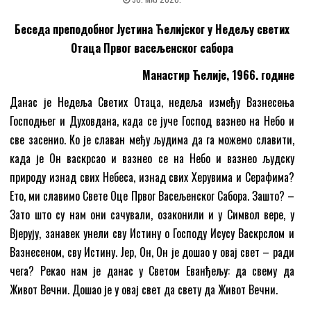
Беседа преподобног Јустина Ћелијског у Недељу светих
Отаца Првог васељенског сабора
Манастир Ћелије, 1966. године
Данас је Недеља Светих Отаца, недеља између Вазнесења
Господњег и Духовдана, када се јуче Господ вазнео на Небо и
све засенио. Ко је славан међу људима да га можемо славити,
када је Он васкрсао и вазнео се на Небо и вазнео људску
природу изнад свих Небеса, изнад свих Херувима и Серафима?
Ето, ми славимо Свете Оце Првог Васељенског Сабора. Зашто? –
Зато што су нам они сачували, озаконили и у Символ вере, у
Вјерују, занавек унели сву Истину о Господу Исусу Васкрслом и
Вазнесеном, сву Истину. Јер, Он, Он је дошао у овај свет – ради
чега? Рекао нам је данас у Светом Еванђељу: да свему да
Живот Вечни. Дошао је у овај свет да свету да Живот Вечни.