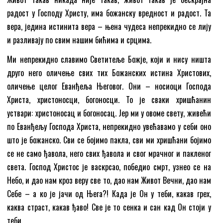
радост у Господу Христу, има божанску вредност и радост. Та
вера, једина истинита вера – њена чудеса непрекидно се лију
и разливају по свим нашим бићима и срцима.
Ми непрекидно славимо Светитеље Божје, који и нису ништа
друго него оличење свих тих Божанских истина Христових,
оличење целог Еванђеља Његовог. Они – носиоци Господа
Христа, христоносци, богоносци. То је сваки хришћанин
уствари: христоносац и богоносац. Јер ми у овоме свету, живећи
по Еванђељу Господа Христа, непрекидно увећавамо у себи оно
што је божанско. Сви се бојимо пакла, сви ми хришћани бојимо
се не само ђавола, него свих ђавола и свог мрачног и пакленог
света. Господ Христос је васкрсао, победио смрт, узнео се на
Небо, и дао нам кроз веру све то, дао нам Живот Вечни, дао нам
Себе – а ко је јачи од Њега?! Када је Он у теби, какав грех,
каква страст, какав ђаво! Све је то сенка и сан кад Он стоји у
теби.