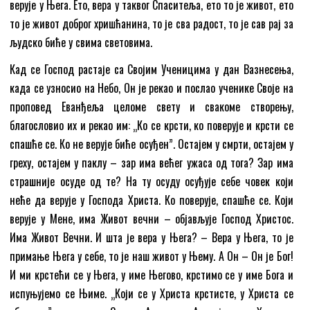
верује у Њега. Ето, вера у таквог Спаситеља, ето то је живот, ето
то је живот доброг хришћанина, то је сва радост, то је сав рај за
људско биће у свима световима.
Кад се Господ растаје са Својим Ученицима у дан Вазнесења,
када се узносио на Небо, Он је рекао и послао ученике Своје на
проповед Еванђеља целоме свету и свакоме створењу,
благословио их и рекао им: „Ко се крсти, ко поверује и крсти се
спашће се. Ко не верује биће осуђен”. Остајем у смрти, остајем у
греху, остајем у паклу – зар има већег ужаса од тога? Зар има
страшније осуде од те? На ту осуду осуђује себе човек који
неће да верује у Господа Христа. Ко поверује, спашће се. Који
верује у Мене, има Живот вечни – објављује Господ Христос.
Има Живот Вечни. И шта је вера у Њега? – Вера у Њега, то је
примање Њега у себе, то је наш живот у Њему. А Он – Он је Бог!
И ми крстећи се у Њега, у име Његово, крстимо се у име Бога и
испуњујемо се Њиме. „Који се у Христа крстисте, у Христа се