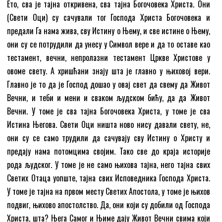
Ето, сва је тајна откривена, сва тајна Богочовека Христа. Они
(Свети Оци) су сачували тог Господа Христа Богочовека и
предали Га нама жива, сву Истину о Њему, и све истине о Њему,
они су се потрудили да унесу у Символ вере и да то оставе као
тестамент, вечни, непролазни тестамент Цркве Христове у
овоме свету. А хришћани знају шта је главно у њиховој вери.
Главно је то да је Господ дошао у овај свет да свему да Живот
Вечни, и теби и мени и сваком људском бићу, да да Живот
Вечни. У томе је сва тајна Богочовека Христа, у томе је сва
Истина Његова. Свети Оци ништа ново нису давали свету, не,
они су се само трудили да сачувају сву Истину о Христу и
предају нама потомцима својим. Тако све до краја историје
рода људског. У томе је не само њихова тајна, него тајна свих
Светих Отаца уопште, тајна свих Исповедника Господа Христа.
У томе је тајна на првом месту Светих Апостола, у томе је њихов
подвиг, њихово апостолство. Да, они који су добили од Господа
Христа, шта? Њега Самог и Њиме дају Живот Вечни свима који