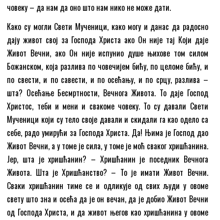
човеку – да нам да оно што нам нико не може дати.
Како су могли Свети Мученици, како могу и данас да радосно
дају живот свој за Господа Христа ако Он није тај Који даје
Живот Вечни, ако Он није испунио душе њихове том силом
Божанском, која разлива по човечијем бићу, по целоме бићу, и
по свести, и по савести, и по осећању, и по срцу, разлива –
шта? Осећање Бесмртности, Вечнога Живота. То даје Господ
Христос, теби и мени и свакоме човеку. То су давали Свети
Мученици који су тело своје давали и скидали га као одело са
себе, радо умирући за Господа Христа. Да! Њима је Господ дао
Живот Вечни, а у томе је сила, у томе је моћ сваког хришћанина.
Јер, шта је хришћанин? – Хришћанин је поседник Вечнога
Живота. Шта је Хришћанство? – То је имати Живот Вечни.
Сваки хришћанин тиме се и одликује од свих људи у овоме
свету што зна и осећа да је он вечан, да је добио Живот Вечни
од Господа Христа, и да живот његов као хришћанина у овоме