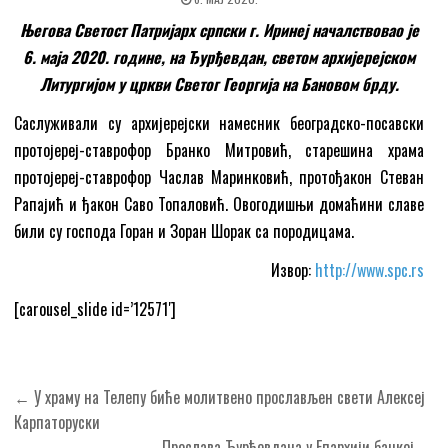
Његова Светост Патријарх српски г. Иринеј началствоваo je
6. маја 2020. године, на Ђурђевдан, светом архијерејском
Литургијом у цркви Светог Георгија на Бановом брду.
Саслуживали су архијерејски намесник београдско-посавски
протојереј-ставрофор Бранко Митровић, старешина храма
протојереј-ставрофор Часлав Маринковић, протођакон Стеван
Рапајић и ђакон Саво Топаловић. Овогодишњи домаћини славе
били су господа Горан и Зоран Шорак са породицама.
Извор:
http://www.spc.rs
[carousel_slide id=’12571′]
Кретање
← У храму на Телепу биће молитвено прослављен свети Алексеј
чланка
Карпаторуски
Прослава Ђурђевдана у Епархији бачкој →