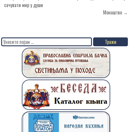
чланка
сачувати мир у души
Монаштво →
Search
for: