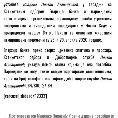
установа
Владика Платон Атанацковић
, у сарадњи са
Катихетским одбором Епархије бачке и парохијским
свештеницима, организовала је расподелу помоћи угроженим
појединцима и вишедетним породицама у Новом Саду и
приградском насељу Футог. Пакети са основним животним
намирницама подељени су 28. и 29. априла 2020. године.
Епархија бачка, преко својих црквених општина и парохија,
Катихетског одбора и Добротворне службе
Платон
Атанацковић,
указује помоћ свима којима је она потребна.
Парохијани се могу јавити својим парохијским свештеницима,
као и на број телефона епархијске Добротворне службе
Платон
Атанацковић
064/800-27-64
[carousel_slide id=’12333′]
Кретање
← Протопрезвитер Миленко Поповић: У овим данима потребно је