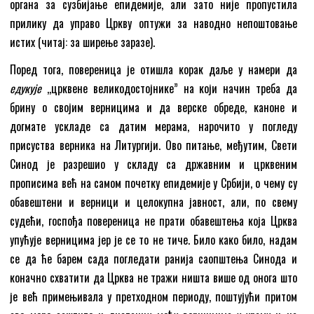
органа за сузбијање епидемије, али зато није пропустила
прилику да управо Цркву оптужи за наводно непоштовање
истих (читај: за ширење заразе).
Поред тога, повереница је отишла корак даље у намери да
едукује
,,црквене великодостојнике” на који начин треба да
брину о својим верницима и да верске обреде, каноне и
догмате ускладе са датим мерама, нарочито у погледу
присуства верника на Литургији. Ово питање, међутим, Свети
Синод је разрешио у складу са државним и црквеним
прописима већ на самом почетку епидемије у Србији, о чему су
обавештени и верници и целокупна јавност, али, по свему
судећи, госпођа повереница не прати обавештења која Црква
упућује верницима јер је се то не тиче. Било како било, надам
се да ће барем сада погледати ранија саопштења Синода и
коначно схватити да Црква не тражи ништа више од онога што
је већ примењивала у претходном периоду, поштујући притом