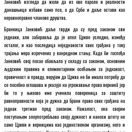
Јанковић изгледа да жели да из ове пароле и реалности
данашњице избави само псе, а да Србе и даље остави као
неравноправне чланове друштва.
Бранкица Јанковић даље тврди да су пред законом сви
једнаки, али заборавља да је апел Цркве уследио, између
осталог, и као последица неједнакости свих грађана у току
трајања мера изречених у ванредном стању. Kада би госпођа
Јанковић свој посао обављала у складу са законом, основним
људским правима и елементарним осећањем за једнакост,
правичност и правду, верујем да Црква не би имала потребу да
се посебно оглашава и указује на угрожавање права верникâ јер
би то у њихово име учинила повереница за заштиту
равноправности која је дужна да брани право свих грађана на
једнак третман пред законом. Нажалост, она својим
поступањем злоупотребљава своју дужност и наноси штету не
само Цркви и верницима као јединственом организму, него и