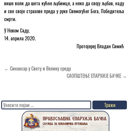
више воли да шета кућне љубимце, а неко да своју љубав, наду
и све своје страхове преда у руке Свемогућег Бога, Победитеља
смрти.
У Новом Саду,
14. априла 2020.
Протојереј Владан Симић
Кретање
← Синаксар у Свету и Велику среду
чланка
САОПШТЕЊЕ ЕПАРХИЈЕ БАЧКЕ →
Search
for: