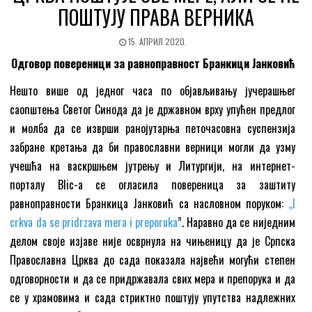
ПОШТУЈУ ПРАВА ВЕРНИКА
15. АПРИЛ 2020.
Одговор повереници за равноправност Бранкици Јанковић
Нешто више од једног часа по објављивању јучерашњег
саопштења Светог Синода да је државном врху упућен предлог
и молба да се изврши ранојутарња петочасовна суспензија
забране кретања да би православни верници могли да узму
учешћа на васкршњем јутрењу и Литургији, на интернет-
порталу Blic-а се огласила повереница за заштиту
равноправности Бранкица Јанковић са насловном поруком:
,,I
crkva da se pridrzava mera i preporuka
”. Наравно да се ниједним
делом своје изјаве није осврнула на чињеницу да је Српска
Православна Црква до сада показала највећи могући степен
одговорности и да се придржавала свих мера и препорука и да
се у храмовима и сада стриктно поштују упутства надлежних