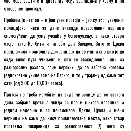
све мере заштите и дистанцу међу верницима у храму и на
отвореном простору.
Проблем је настао – и још увек постоји – јер су због уведеног
полицијског часа за дане викенда православни верници
онемогућени да узму учешћа у богослужењу, а, како ствари
стоје, тако ће бити и на сâм дан Васкрса. Зато је Црква
предложила и замолила државни врх да се учини оно што је до
сада више пута учињено и што се свакодневно чини из
разноразних разлога, осим верских: да се забрана кретања
једнократно укине само на Васкрс, и то у трајању од само пет
сати (од 5,00 до 10,00 часова).
Притом не треба изгубити из вида чињеницу да се свакога
дана забрана кретања укида за псе и њихове власнике, а
једном недељно и за пензионере. Дакле, Црква и њени
верници не само да нису привилегована
кас
т
а,
како ствар
поставља повереница за равноправност (!) него су