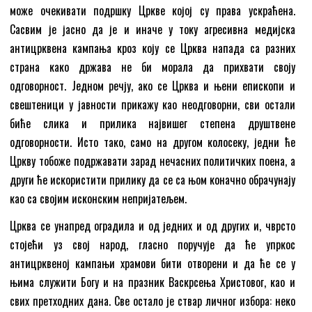
може очекивати подршку Цркве којој су права ускраћена.
Сасвим је јасно да је и иначе у току агресивна медијска
антицрквена кампања кроз коју се Црква напада са разних
страна како држава не би морала да прихвати своју
одговорност. Једном речју, ако се Црква и њени епископи и
свештеници у јавности прикажу као неодговорни, сви остали
биће слика и прилика највишег степена друштвене
одговорности. Исто тако, само на другом колосеку, једни ће
Цркву тобоже подржавати зарад нечасних политичких поена, а
други ће искористити прилику да се са њом коначно обрачунају
као са својим исконским непријатељем.
Црква се унапред оградила и од једних и од других и, чврсто
стојећи уз свој народ, гласно поручује да ће упркос
антицрквеној кампањи храмови бити отворени и да ће се у
њима служити Богу и на празник Васкрсења Христовог, као и
свих претходних дана. Све остало је ствар личног избора: неко