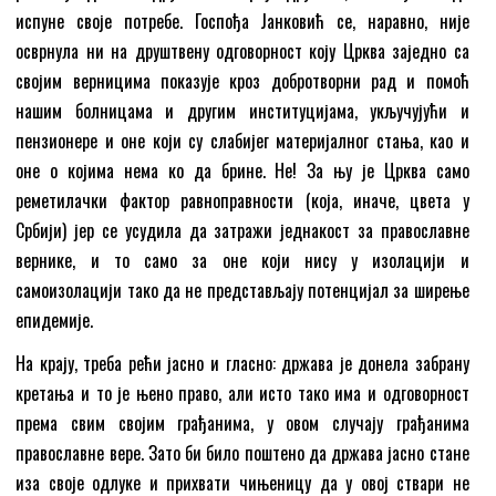
испуне своје потребе. Госпођа Јанковић се, наравно, није
осврнула ни на друштвену одговорност коју Црква заједно са
својим верницима показује кроз добротворни рад и помоћ
нашим болницама и другим институцијама, укључујући и
пензионере и оне који су слабијег материјалног стања, као и
оне о којима нема ко да брине. Не! За њу је Црква само
реметилачки фактор равноправности (која, иначе, цвета у
Србији) јер се усудила да затражи једнакост за православне
вернике, и то само за оне који нису у изолацији и
самоизолацији тако да не представљају потенцијал за ширење
епидемије.
На крају, треба рећи јасно и гласно: држава је донела забрану
кретања и то је њено право, али исто тако има и одговорност
према свим својим грађанима, у овом случају грађанима
православне вере. Зато би било поштено да држава јасно стане
иза своје одлуке и прихвати чињеницу да у овој ствари не