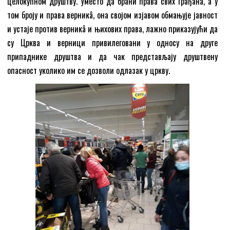
целокупном друштву. Уместо да брани права свих грађана, а у
том броју и права верникâ, она својом изјавом обмањује јавност
и устаје против верникâ и њихових права, лажно приказујући да
су Црква и верници привилеговани у односу на друге
припаднике друштва и да чак представљају друштвену
опасност уколико им се дозволи одлазак у цркву.