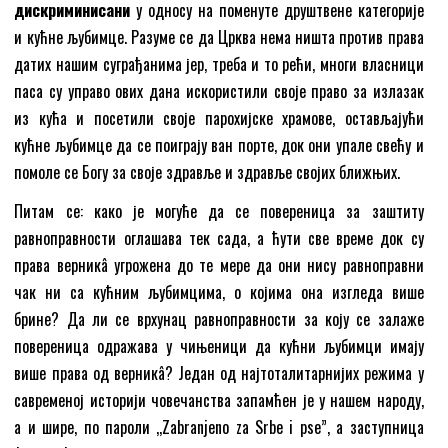
дискриминисани
у односу на поменуте друштвене категорије
и кућне љубимце. Разуме се да Црква нема ништа против права
датих нашим суграђанима јер, треба и то рећи, многи власници
паса су управо ових дана искористили своје право за излазак
из кућа и посетили своје парохијске храмове, остављајући
кућне љубимце да се поиграју ван порте, док они упале свећу и
помоле се Богу за своје здравље и здравље својих ближњих.
Питам се: како је могуће да се повереница за заштиту
равноправности оглашава тек сада, а ћути све време док су
права верникâ угрожена до те мере да они нису равноправни
чак ни са кућним љубимцима, о којима она изгледа више
брине? Да ли се врхунац равноправности за коју се залаже
повереница одражава у чињеници да кућни љубимци имају
више права од верникâ? Један од најтоталитарнијих режима у
савременој историји човечанства запамћен је у нашем народу,
а и шире, по пароли ,,Zabranjeno za Srbe i pse”, а заступница