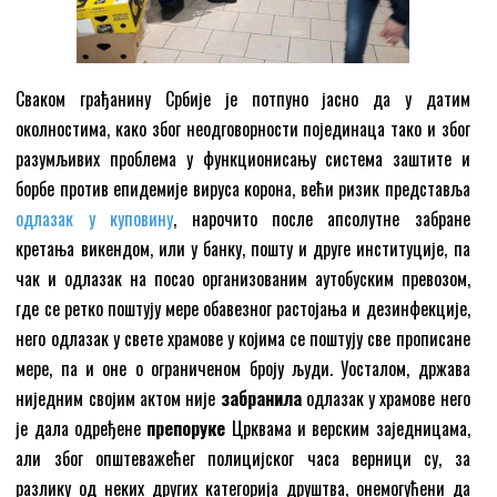
Сваком грађанину Србије је потпуно јасно да у датим
околностима, како због неодговорности појединаца тако и због
разумљивих проблема у функционисању система заштите и
борбе против епидемије вируса корона, већи ризик представља
одлазак у куповину
, нарочито после апсолутне забране
кретања викендом, или у банку, пошту и друге институције, па
чак и одлазак на посао организованим аутобуским превозом,
где се ретко поштују мере обавезног растојања и дезинфекције,
него одлазак у свете храмове у којима се поштују све прописане
мере, па и оне о ограниченом броју људи. Уосталом, држава
ниједним својим актом није
забранила
одлазак у храмове него
је дала одређене
препоруке
Црквама и верским заједницама,
али због општеважећег полицијског часа верници су, за
разлику од неких других категорија друштва, онемогућени да