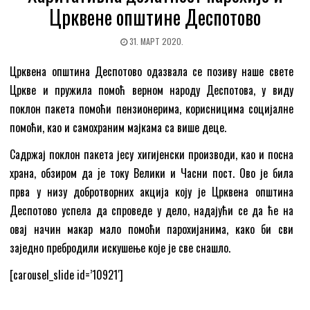
Црквене општине Деспотово
31. МАРТ 2020.
Црквена општина Деспотово одазвала се позиву наше свете
Цркве и пружила помоћ верном народу Деспотова, у виду
поклон пакета помоћи пензионерима, корисницима социјалне
помоћи, као и самохраним мајкама са више деце.
Садржај поклон пакета јесу хигијенски производи, као и посна
храна, обзиром да je току Велики и Часни пост. Ово је била
прва у низу добротворних акција коју је Црквена општина
Деспотово успела да спроведе у дело, надајући се да ће на
овај начин макар мало помоћи парохијанима, како би сви
заједно пребродили искушење које је све снашло.
[carousel_slide id=’10921′]