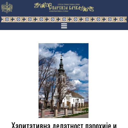
Харитативна делатност парохије и