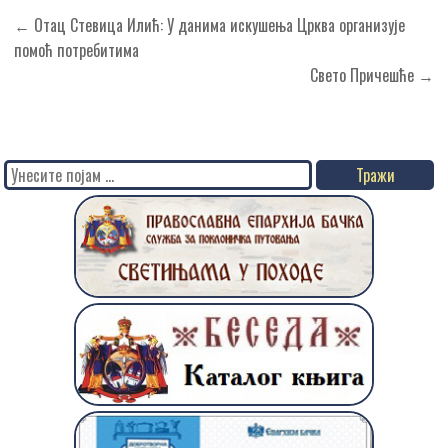
Кретање
← Отац Стевица Илић: У данима искушења Црква организује
чланка
помоћ потребитима
Свето Причешће →
Search
for: