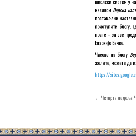
школски систем у на
називом
Верска нас
постављани наставни
приступити блогу, г
прате – за све пред
Епархије бачке.
Часове на блогу
Ве
желите, можете да и
https://sites.google
Кретање
← Четврта недеља Ч
чланка