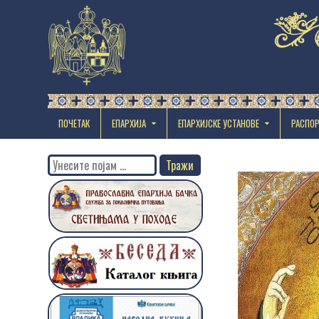
ПОЧЕТАК
ЕПАРХИЈА
EПАРХИЈСКЕ УСТАНОВЕ
РАСПО
Search
for: