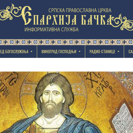
РЕД БОГОСЛУЖЕЊА
ВИНОГРАД ГОСПОДЊИ
РАДИО-СТАНИЦЕ
СА