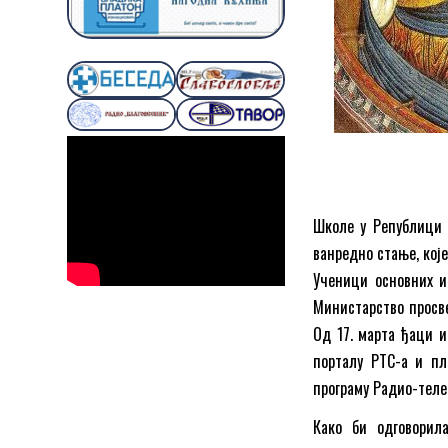
Школе у Републици С
ванредно стање, кој
Ученици основних и
Министарство просве
Од 17. марта ђаци и
порталу РТС-а и пл
програму Радио-теле
Како би одговорил