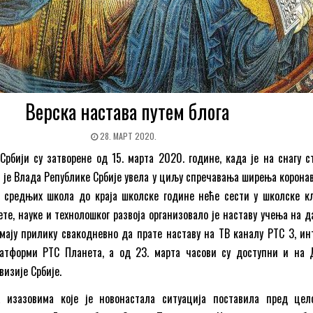
Верска настава путем блога
28. МАРТ 2020.
рбији су затворене од 15. марта 2020. године, када је на снагу с
е је Влада Републике Србије увела у циљу спречавања ширења коронав
 средњих школа до краја школске године неће сести у школске кл
те, науке и технолошког развоја организовало је наставу учења на д
мају прилику свакодневно да прате наставу на ТВ каналу РТС 3, ин
атформи РТС Планета, а од 23. марта часови су доступни и на 
визије Србије.
а изазовима које је новонастала ситуација поставила пред цел