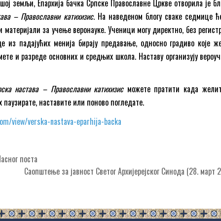
шој земљи, Епархија бачка Српске Православне Цркве отворила је бл
тава – Православни катихизис
. На наведеном блогу сваке седмице ћ
 материјали за учење веронауке. Ученици могу директно, без регистр
де из падајућих менија бирају предавање, односно градиво које ж
мете и разреде основних и средњих школа. Наставу организују вероу
рска настава – Православни катихизис
можете пратити када желит
х паузирате, наставите или поново погледате.
.com/view/verska-nastava-eparhija-backa
асног поста
Саопштење за јавност Светог Архијерејског Синода (28. март