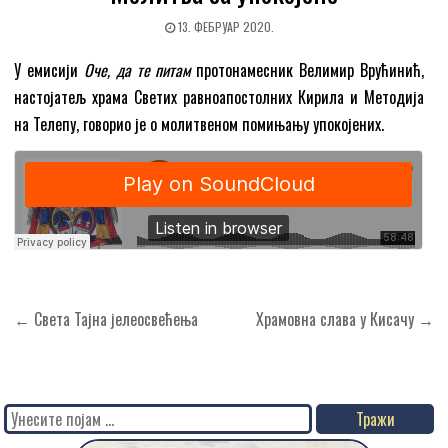
13. ФЕБРУАР 2020.
У емисији
Оче, да те питам
протонамесник Велимир Врућинић,
настојатељ храма Светих равноапостолних Кирила и Методија
на Телепу, говорио је о молитвеном помињању упокојених.
Кретање
← Света Тајна јелеосвећења
Храмовна слава у Кисачу →
чланка
Search
for: