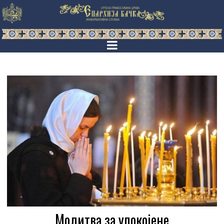
Mолитва за упокојене