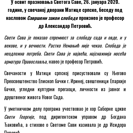
У освит празновања Светога Саве, 26. јануара 2020.
године, у свечаној дворани Матице српске, беседу под
насловом
Савршени закон слободе
произнео је професор
др Александар Петровић.
Свети Сава је показао спремност за слободу сада и овде, и у
векове, и у вечности. Растко Немањић није чекао. Слобода је
неодложна потреба
.
Свети Сава је највећа, најснажнија носећа
арматура Православља
, навео је професор Петровић.
Свечаности у Матици српској присуствовали су Његово
Преосвештенство Епископ бачки г. Иринеј, свештеници Епархије
бачке, угледни културни прегаоци, личности из јавног и
друштвеног живота Новог Сада.
У уметничком делу програма учествовао је хор Саборне цркве
Свети Георгије
, под диригентском управом др Богдана
Ђаковића, а стихове о Светоме Сави казивала је др Исидора
Поповић.