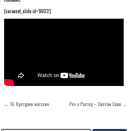
[carousel_slide id=’8603′]
Кретање
← 16. Културни магазин
Реч о Растку – Светом Сави →
чланка