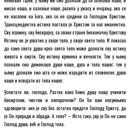
небеских тајни. У њему ми смо дознали да се осећање наше, и
мисао наша, и сазнање наше, расипа у ужасу и очајању, ако се
не наслони на Бога, ако се не сједини са Господом Христом.
Трансцендентна истина постала је Христом за нас иманентна.
Сву огромну, сву бескрајну, са сваке стране бесконачну Христову
Истину он је ухватио у своје тело, у своје свето тело. И показао
да само света душа кроз свето тело може дознати сву истину
живота и смрти. Сву истину времена и вечности. Тек у њему
познали смо димензије душе наше, духа и тела нашег; тек у
њему дознали смо шта се може израдити из словенске душе
наше и извајати из тела нашег.
Успитате ли, господо, Растка како ћемо душу нашу учинити
бесмртном, чистом и непорочном? Он ће вам несумњиво
одговорити: ако је сву без остатка предате Господу Христу, да
је Он преради и обради. А тело? – Исто тако, јер је Он не само
Господ душе, већ и Господ тела.