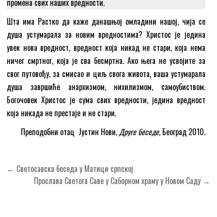
промена свих наших вредности.
Шта има Растко да каже данашњој омладини нашој, чија се
душа устумарала за новим вредностима? Христос је једина
увек нова вредност, вредност која никад не стари, која нема
ничег смртног, која је сва бесмртна. Ако њега не усвојите за
свог путовођу, за смисао и циљ свога живота, ваша устумарала
душа завршиће анархизмом, нихилизмом, самоубиством.
Богочовек Христос је сума свих вредности, једина вредност
која никада не престаје и не стари.
Преподобни отац Јустин Нови,
Друге беседе
, Београд 2010.
Кретање
← Светосавска беседа у Матици српској
чланка
Прослава Светога Саве у Саборном храму у Новом Саду →