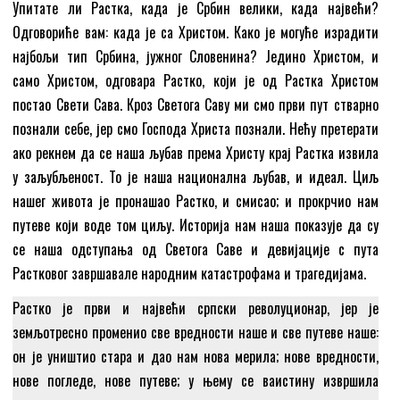
Упитате ли Растка, када је Србин велики, када највећи?
Одговориће вам: када је са Христом. Како је могуће израдити
најбољи тип Србина, јужног Словенина? Једино Христом, и
само Христом, одговара Растко, који је од Растка Христом
постао Свети Сава. Кроз Светога Саву ми смо први пут стварно
познали себе, јер смо Господа Христа познали. Нећу претерати
ако рекнем да се наша љубав према Христу крај Растка извила
у заљубљеност. То је наша национална љубав, и идеал. Циљ
нашег живота је пронашао Растко, и смисао; и прокрчио нам
путеве који воде том циљу. Историја нам наша показује да су
се наша одступања од Светога Саве и девијације с пута
Растковог завршавале народним катастрофама и трагедијама.
Растко је први и највећи српски револуционар, јер је
земљотресно променио све вредности наше и све путеве наше:
он је уништио стара и дао нам нова мерила; нове вредности,
нове погледе, нове путеве; у њему се ваистину извршила