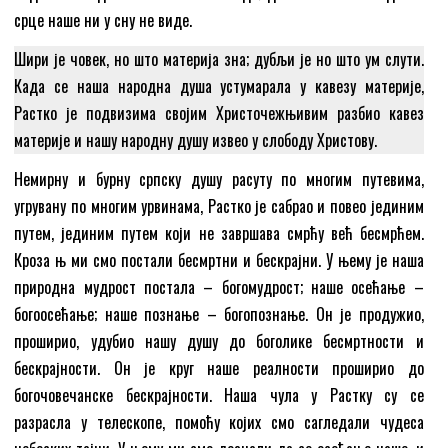
срце наше ни у сну не виде.
Шири је човек, но што материја зна; дубљи је но што ум слути.
Када се наша народна душа устумарала у кавезу материје,
Растко је подвизима својим Христочежњивим разбио кавез
материје и нашу народну душу извео у слободу Христову.
Немирну и бурну српску душу расуту по многим путевима,
угрувану по многим урвинама, Растко је сабрао и повео јединим
путем, јединим путем који не завршава смрћу већ бесмрћем.
Кроза њ ми смо постали бесмртни и бескрајни. У њему је наша
природна мудрост постала – богомудрост; наше осећање –
богоосећање; наше познање – богопознање. Он је продужио,
проширио, удубио нашу душу до боголике бесмртности и
бескрајности. Он је круг наше реалности проширио до
богочовечанске бескрајности. Наша чула у Растку су се
разрасла у телескопе, помоћу којих смо сагледали чудеса