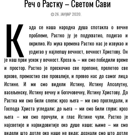
Реч о Растку – Светом Сави
К
26. ЈАНУАР 2020.
ада се наша народна душа спотакла о вечне
проблеме, Растко ју је подухватио, подигао и
окрилио. Из мука времена Растко нас је извукао и
уздигао у најлепшу вечност, вечност Христову. Он
је наш први ускок у вечност. Кроза њ – ми смо победили време
и простор. Растко је прескочио све препоне, прелетео све
врхове, премостио све провалије, и превео нас до самог лица
Истине. И ми смо видели Истину, Истину Апсолутну,
васељенску, Истину вечну и богочовечну, Истину Христову. До
Растка ми смо били слепи; кроз њега – ми смо прогледали, и
Господа Христа угледали; до њега – ми смо били глуви; кроз
њега – ми смо прочули, и глас Истине чули. Растко је
најсветије и највидовитије око душе наше; њиме – ми смо
видели што дотле око наше не виде; дознали смо што дотле