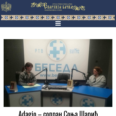
Adagio – сопран Соња Шарић