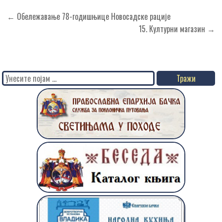
Кретање
← Обележавање 78-годишњице Новосадске рације
чланка
15. Културни магазин →
Search
for: