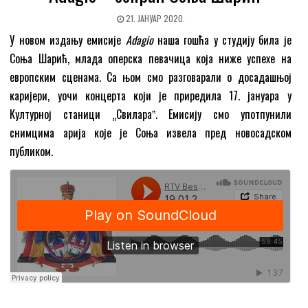
21. ЈАНУАР 2020.
У новом издању емисије
Adagio
наша гошћа у студију била је
Соња Шарић, млада оперска певачица која ниже успехе на
европским сценама. Са њом смо разговарали о досадашњој
каријери, уочи концерта који је приредила 17. јануара у
Културној станици „Свилараˮ. Емисију смо употпунили
снимцима арија које је Соња извела пред новосадском
публиком.