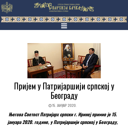
Пријем у Патријаршији српској у
Београду
15. ЈАНУАР 2020.
Његова Светост Патријарх српски г. Иринеј примио је 15.
јануара 2020.
г
одине
,
у Патријаршији српској у Београду
,