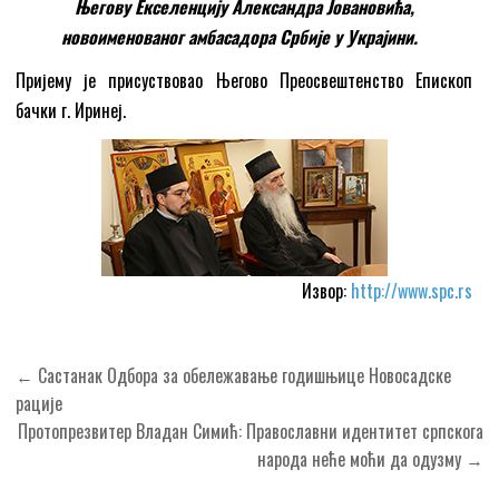
Његову Екселенцију Александра Јовановића
,
новоименованог амбасадора Србије у Украјини.
Пријему је присуствовао Његово Преосвештенство Епископ
бачки г. Иринеј.
Извор:
http://www.spc.rs
Кретање
← Састанак Одбора за обележавање годишњице Новосадске
чланка
рације
Протопрезвитер Владан Симић: Православни идентитет српскога
народа неће моћи да одузму →