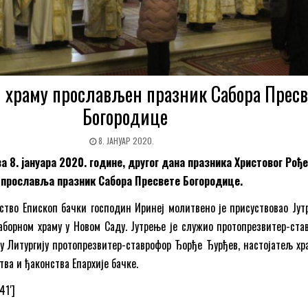
 храму прослављен празник Сабора Пресв
Богородице
8. ЈАНУАР 2020.
 8. јануара 2020. године, другог дана празника Христовог Рођ
прославља празник Сабора Пресвете Богородице.
тво Епископ бачки господин Иринеј молитвено је присуствовао Јут
Саборном храму у Новом Саду. Јутрење је служио протопрезвитер-ста
ту Литургију протопрезвитер-ставрофор Ђорђе Ђурђев, настојатељ хра
ва и ђаконства Епархије бачке.
41′]