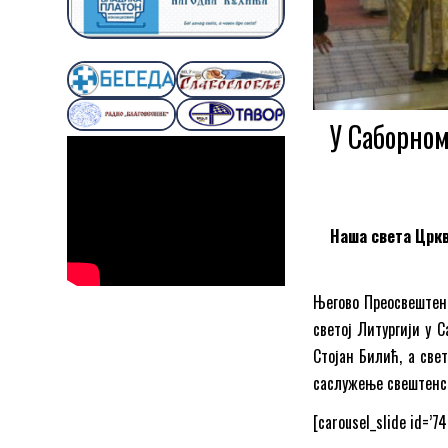
У Саборном
Наша света Црква
Његово Преосвештенс
светој Литургији у 
Стојан Билић, а све
саслужење свештенст
[carousel_slide id=’74