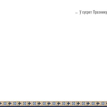
Кретање
← У сусрет Празнику
чланка