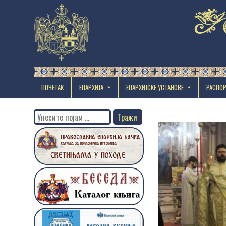
ПОЧЕТАК
ЕПАРХИЈА
EПАРХИЈСКЕ УСТАНОВЕ
РАСПО
Search
for: