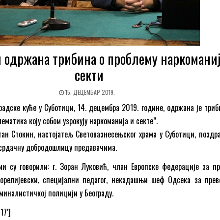
 одржана трибина о проблему наркоманиј
секти
15. ДЕЦЕМБАР 2019.
радске куће у Суботици, 14. децембра 2019. године, одржана је триб
ематика коју собом узрокују наркоманија и секте”.
ан Стокин, настојатељ Световазнесењског храма у Суботици, поздра
 срдачну добродошлицу предавачима.
ми су говорили: г. Зоран Луковић, члан Европске федерације за п
Ђорелијевски, специјални педагог, некадашњи шеф Одсека за прев
миналистичкој полицији у Београду.
17′]