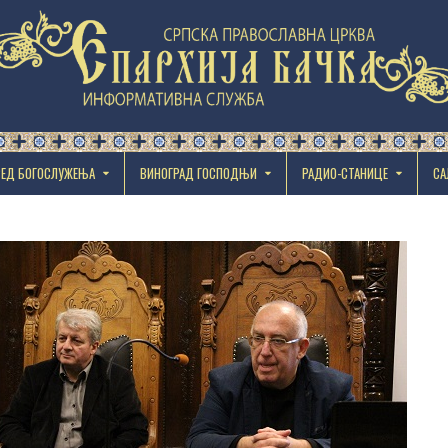
РЕД БОГОСЛУЖЕЊА
ВИНОГРАД ГОСПОДЊИ
РАДИО-СТАНИЦЕ
СА