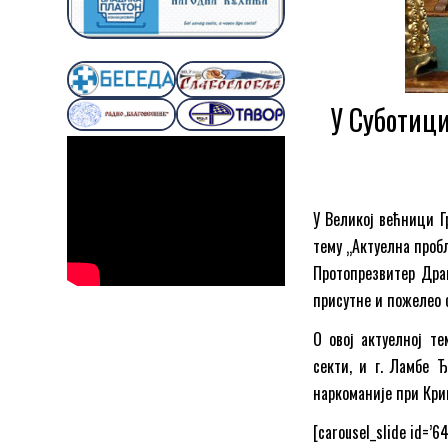
У Суботици
У Великој већници Г
тему „Актуелна пробл
Протопрезвитер Драг
присутне и пожелео
О овој актуелној те
секти, и г. Ламбе 
наркоманије при Кри
[carousel_slide id=’64