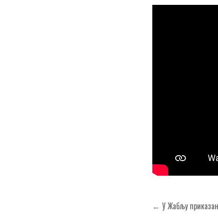
Кретање
← У Жабљу приказан