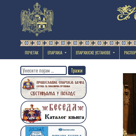
ПОЧЕТАК
ЕПАРХИЈА
EПАРХИЈСКЕ УСТАНОВЕ
РАСПО
Search
for: