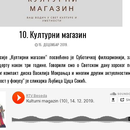
10. Културни магазин
15. ДЕЦЕМБАР 2019.
ије ,,Култирни магазин“ посвећено је Суботичкој филхармонији, з
ерту након три године. Говорили смо о Светском дану хорског п
ог компакт диска Василија Мокрањца и многим другим актуелностим
ост у фокусу“ је сликарка Љубица Цуца Сокић.