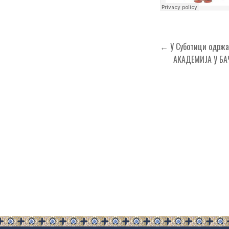
Кретање
← У Суботици одржан
чланка
АКАДЕМИЈА У Б