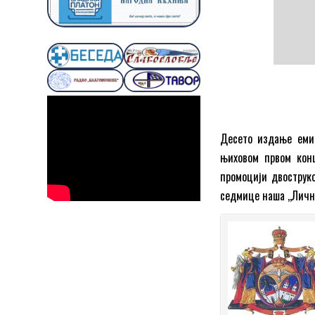
Десето издање емис
њиховом првом конц
промоцији двострук
седмице наша ,,Личн