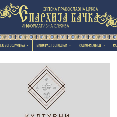
РЕД БОГОСЛУЖЕЊА
ВИНОГРАД ГОСПОДЊИ
РАДИО-СТАНИЦЕ
СА