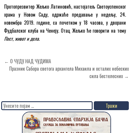
Протопрезвитер Жељко Латиновић, настојатељ Светоуспенског
храма у Новом Саду, одржаће предавање у недељу, 24.
новембра 2019. године, са почетком у 18 часова, у дворани
Фудбалског клуба на Ченеју. Отац Жељко ће говорити на тему
Пост, живот и дела
.
Кретање
← О ЧУДУ НАД ЧУДИМА
чланка
Празник Сабора светога архангела Михаила и осталих небеских
сила бестелесних →
Search
for: