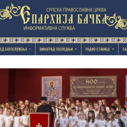
РЕД БОГОСЛУЖЕЊА
ВИНОГРАД ГОСПОДЊИ
РАДИО-СТАНИЦЕ
СА