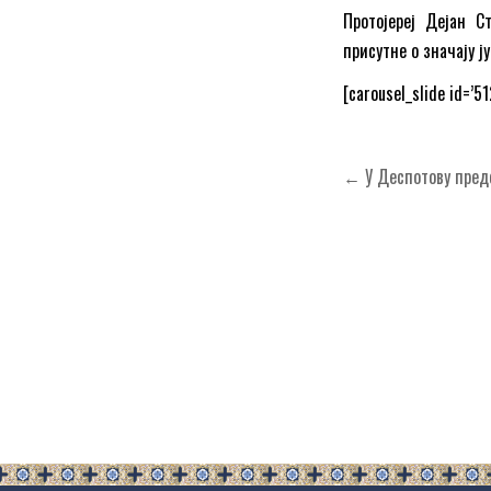
Протојереј Дејан С
присутне о значају 
[carousel_slide id=’51
Кретање
← У Деспотову предс
чланка