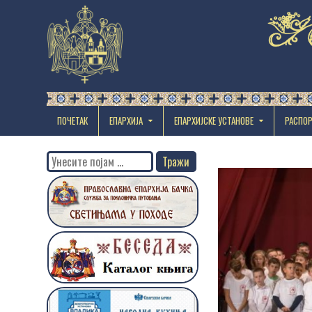
ПОЧЕТАК
ЕПАРХИЈА
EПАРХИЈСКЕ УСТАНОВЕ
РАСПО
Search
for: