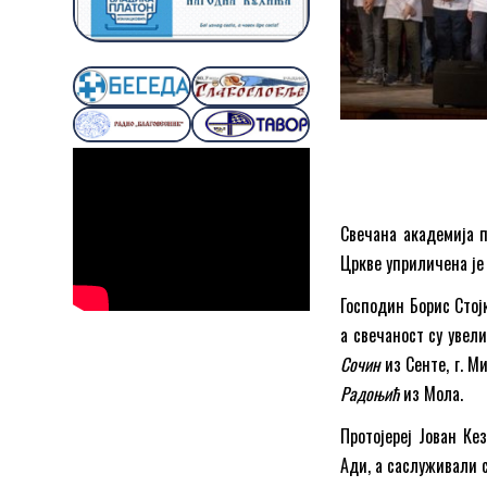
Свечана академија 
Цркве уприличена је 
Господин Борис Стој
а свечаност су уве
Сочин
из Сенте, г. М
Радоњић
из Мола.
Протојереј Јован Ке
Ади, а саслуживали 