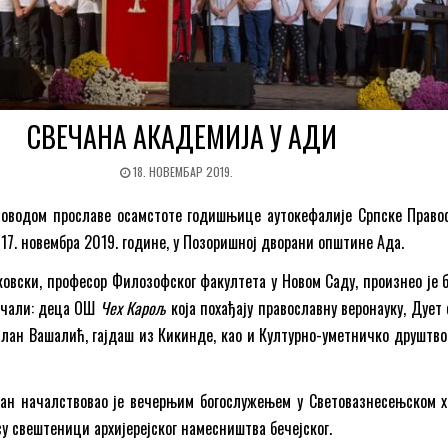
СВЕЧАНА АКАДЕМИЈА У АДИ
18. НОВЕМБАР 2019.
поводом прославе осамстоте годишњице аутокефалије Српске Право
17. новембра 2019. године, у Позоришној дворани општине Ада.
ковски, професор Филозофског факултета у Новом Саду, произнео је б
личали: деца ОШ
Чех Карољ
која похађају православну веронауку, Дует
илан Вашалић, гајдаш из Кикинде, као и Културно-уметничко друштв
зан началствовао је вечерњим богослужењем у Световазнесењском х
су свештеници архијерејског намесништва бечејског.