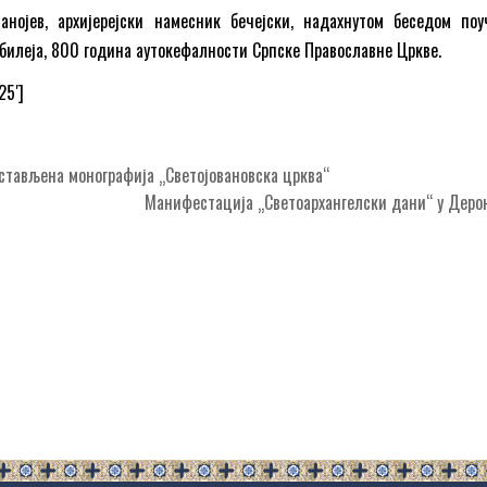
танојев, архијерејски намесник бечејски, надахнутом беседом поу
јубилеја, 800 година аутокефалности Српске Православне Цркве.
25′]
тављена монографија „Светојовановска црква“
Манифестација „Светоархангелски дани“ у Дер