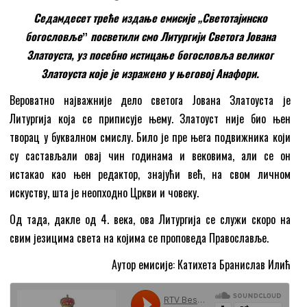
Седамдесет треће издање емисије „Светотајинско
богословљеˮ посветили смо Литургији Светогa Јована
Златоуста, уз посебно истицање богословља великог
Златоуста које је изражено у његовој Анафори.
Вероватно најважније дело светога Јована Златоуста је
Литургија која се приписује њему. Златоуст није био њен
творац у буквалном смислу. Било је пре њега подвижника који
су састављали овај чин годинама и вековима, али се он
истакао као њен редактор, знајући већ, на свом личном
искуству, шта је неопходно Цркви и човеку.
Од тада, дакле од 4. века, ова Литургија се служи скоро на
свим језицима света на којима се проповеда Православље.
Аутор емисије: Катихета Бранислав Илић