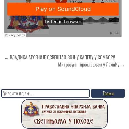
Кретање
← ВЛАДИКА АРСЕНИЈЕ ОСВЕШТАО ВОЈНУ КАПЕЛУ У СОМБОРУ
чланка
Митровдан прослављен у Лалићу →
Search
for: