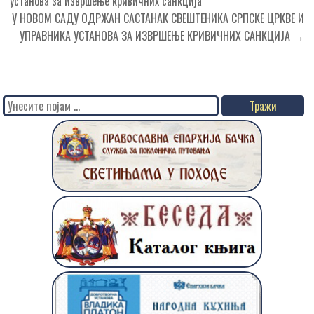
чланка
установа за извршење кривичних санкција
У НОВОМ САДУ ОДРЖАН САСТАНАК СВЕШТЕНИКА СРПСКЕ ЦРКВЕ И
УПРАВНИКА УСТАНОВА ЗА ИЗВРШЕЊЕ КРИВИЧНИХ САНКЦИЈА →
Search
for: