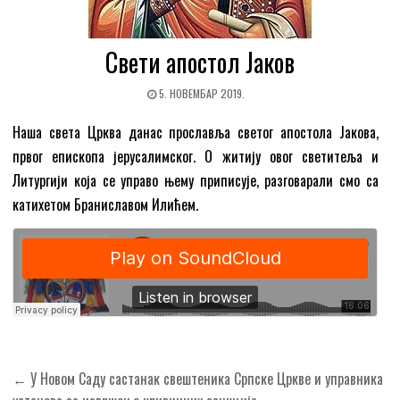
Свети апостол Јаков
5. НОВЕМБАР 2019.
Наша света Црква данас прославља светог апостола Јакова,
првог епископа јерусалимског. О житију овог светитеља и
Литургији која се управо њему приписује, разговарали смо са
катихетом Браниславом Илићем.
Кретање
← У Новом Саду састанак свештеника Српске Цркве и управника