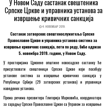
У Новом Саду састанак свештеника
Српске Цркве и управника установа за
извршење кривичних санкција
4. НОВЕМБАР 2019.
С
астанак затворских свештенослужитеља
Српске
Православне Цркве
и управника установа система за
извршење кривичних санкција
, пети по реду, биће одржан
5. новембра 2019. године, у Новом Саду.
У просторијама Црквене општине новосадске састанку ће
присуствовати свештеници Српске Цркве који посећују
установе система за извршење кривичних санкција у
Републици Србији (29 затворских установа) и управници
наведених установа.
Према речима презвитера Глигорија Марковића, координатора
за сарадњу Српске Православне Цркве са Управом за извршење