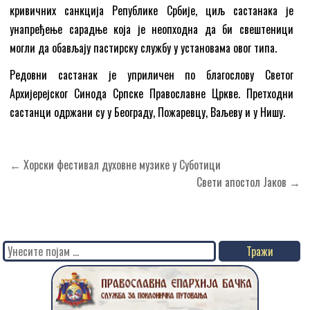
кривичних санкција Републике Србије, циљ састанака је
унапређење сарадње која је неопходна да би свештеници
могли да обављају пастирску службу у установама овог типа.
Редовни састанак је уприличен по благослову Светог
Архијерејског Синода Српске Православне Цркве. Претходни
састанци одржани су у Београду, Пожаревцу, Ваљеву и у Нишу.
Кретање
← Хорски фестивал духовне музике у Суботици
чланка
Свети апостол Јаков →
Search
for: