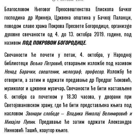
Благословом Његовог Преосвештенства Епископа бачког
господина др Иринеја, Црквена општина у Бачкој Паланци,
поводом славе храма Покрова Пресвете Богородице, организује
духовне свечаности од 4. до 13. октобра 2019. године, под
називом
ПОД ПОКРОВОМ БОГОРОДИЦЕ.
Свечаности ће почети у петак, 4. октобра, у Народној
библиотеци
Вељко Петровић,
отварањем изложбе под називом
Ненад Барачки, свештеник, мелограф, професор
. Изложбу ће
отворити, а затим и одржати предавање др Предраг Ђоковић,
музиколог и црквени музичар
.
Свечаности ће бити настављене
6. октобра са почетком у 18.30 часова, у дворани при
Светојовановском храму, где ће бити представљена књига под
насловом
Звонари слободе ‒ Владика Николај Велимировић и
Михајло Пупин.
Предавање ће затим одржати Александра
Нинковић Ташић, коаутор књиге.