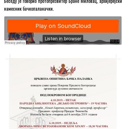
Беседу је говорио протопрезвитер Бране Миловац, архијерејски
намесник бачкопаланачки.