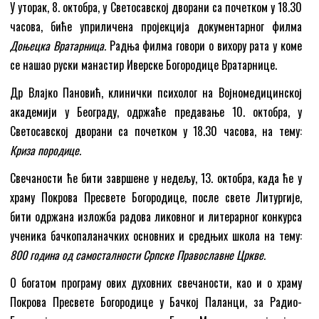
У уторак, 8. октобра, у Светосавској дворани са почетком у 18.30
часова, биће уприличена пројекција документарног филма
Доњецка Вратарница.
Радња филма говори о вихору рата у коме
се нашао руски манастир Иверске Богородице Вратарнице.
Др Влајко Пановић, клинички психолог на Војномедицинској
академији у Београду, одржаће предавање 10. октобра, у
Светосавској дворани са почетком у 18.30 часова, на тему:
Криза породице.
Свечаности ће бити завршене у недељу, 13. октобра, када ће у
храму Покрова Пресвете Богородице, после свете Литургије,
бити одржана изложба радова ликовног и литерарног конкурса
ученика бачкопаланачких основних и средњих школа на тему:
800 година од самосталности Српске Православне Цркве.
О богатом програму ових духовних свечаности, као и о храму
Покрова Пресвете Богородице у Бачкој Паланци, за Радио-