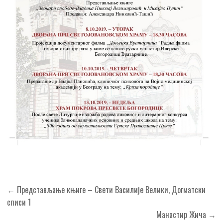
Кретање
← Представљање књиге – Свети Василије Велики, Догматски
чланка
списи 1
Манастир Жича →