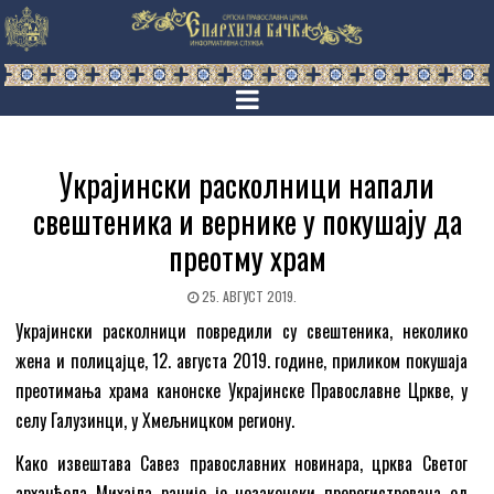
Украјински расколници напали
свештеника и вернике у покушају да
преотму храм
25. АВГУСТ 2019.
Украјински расколници повредили су свештеника, неколико
жена и полицајце, 12. августа 2019. године, приликом покушаја
преотимања храма канонске Украјинске Православне Цркве, у
селу Галузинци, у Хмељницком региону.
Како извештава Савез православних новинара, црква Светог
арханђела Михајла раније је незаконски пререгистрована од