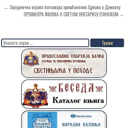
Кретање
← Заједничка изјава поглавара хришћанских Цркава у Дамаску
чланка
ПРЕМИЈЕРА ФИЛМА О СВЕТОМ НЕКТАРИЈУ ЕГИНСКОМ →
Search
for: