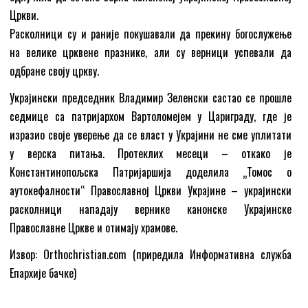
Цркви.
Расколници су и раније покушавали да прекину богослужење
на велике црквене празнике, али су верници успевали да
одбране своју цркву.
Украјински председник Владимир Зеленски састао се прошле
седмице са патријархом Вартоломејем у Цариграду, где је
изразио своје уверење да се власт у Украјини не сме уплитати
у верска питања. Протеклих месеци – откако је
Константинопољска Патријаршија доделила „Томос о
аутокефалности“ Православној Цркви Украјине – украјински
расколници нападају вернике канонске Украјинске
Православне Цркве и отимају храмове.
Извор: Orthochristian.com (приредила Информативна служба
Епархије бачке)