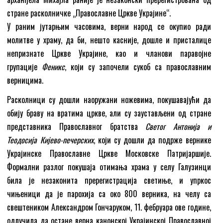
стране расколничке „Православне Цркве Украјине“.
У раним јутарњим часовима, верни народ се окупио ради
молитве у храму, да би, нешто касније, дошле и присталице
непризнате Цркве Украјине, као и чланови паравојне
групације
Феникс
, који су започели сукоб са православним
верницима.
Расколници су дошли наоружани ножевима, покушавајући да
обију браву на вратима цркве, али су заустављени од стране
представника Православног братства
Светог Антонија и
Теодосија Кијево-печерских
, који су дошли да подрже вернике
Украјинске Православне Цркве Московске Патријаршије.
Формални разлог покушаја отимања храма у селу Галузинци
била је незаконита пререгистрација светиње, и упркос
чињеници да је парохија са око 800 верника, на челу са
свештеником Александром Гончаруком, 11. фебруара ове године,
одлучила да остане верна канонској Украјинској Православној