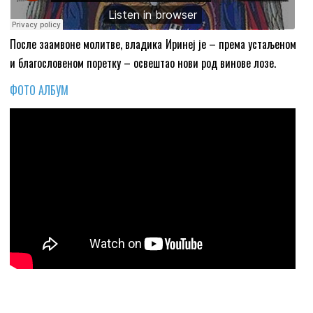
После заамвоне молитве, владика Иринеј је – према устаљеном
и благословеном поретку – освештао нови род винове лозе.
ФОТО АЛБУМ