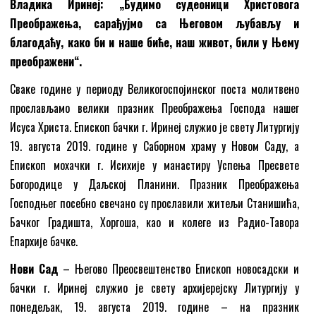
Владика Иринеј: „Будимо судеоници Христовога
Преображења, сарађујмо са Његовом љубављу и
благодаћу, како би и наше биће, наш живот, били у Њему
преображени“.
Сваке године у периоду Великогоспојинског поста молитвено
прослављамо велики празник Преображења Господа нашег
Исуса Христа. Епископ бачки г. Иринеј служио је свету Литургију
19. августа 2019. године у Саборном храму у Новом Саду, а
Епископ мохачки г. Исихије у манастиру Успења Пресвете
Богородице у Даљској Планини. Празник Преображења
Господњег посебно свечано су прославили житељи Станишића,
Бачког Градишта, Хоргоша, као и колеге из Радио-Тавора
Епархије бачке.
Нови Сад
– Његово Преосвештенство Епископ новосадски и
бачки г. Иринеј служио је свету архијерејску Литургију у
понедељак, 19. августа 2019. године – на празник