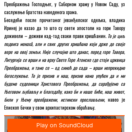
Преображења Господњег, у Саборном храму у Новом Саду, уз
саслужење братства наведенога храма.
Беседећи после прочитаног јеванђелског одељка, владика
Иринеј је казао да то што су свети апостоли на гори Тавору
доживели – доживи кад-тад сваки прави хришћанин.
То је циљ
подвига монахâ, али и свих других хришћана који држе до своје
вере на овој земљи. Није случајно што данас, поред горе Тавора,
Литургија се врши и на врху Свете Горе Атонске где стоји црквица
Преображења, и тамо се – од синоћ до сада – врши непрекидно
богослужење. То је призив и наш, призив нама упућен да и ми
будемо судеоници Христовога Преображења, да сарађујемо са
Његовом љубављу и благодаћу, како би и наше биће, наш живот,
били у Њему преображени, истински прослављени
, навео је
Епископ бачки у свом архипастирском обраћању.