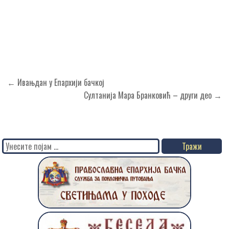
Кретање
← Ивањдан у Епархији бачкој
чланка
Султанија Мара Бранковић – други део →
Search
for: