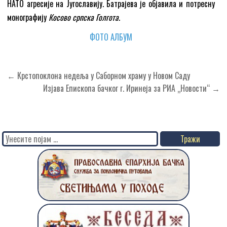
НАТО агресије на Југославију. Батрајева је објавила и потресну
монографију
Косово српска Голгота
.
ФОТО АЛБУМ
Кретање
← Крстопоклона недеља у Саборном храму у Новом Саду
чланка
Изјава Епископа бачког г. Иринеја за РИА „Новости“ →
Search
for: