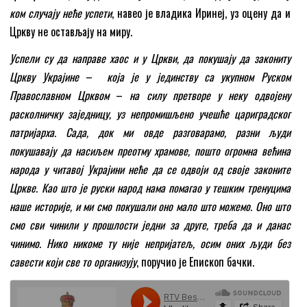
ком случају неће успети
, навео је владика Иринеј, уз оцену да и
Цркву не остављају на миру.
Успели су да направе хаос и у Цркви, да покушају да закониту
Цркву Украјине
–
која је у јединству са укупном Руском
Православном Црквом
–
на силу претворе у неку одвојену
расколничку заједницу, уз непромишљено учешће цариградског
патријарха. Сада, док ми овде разговарамо, разни људи
покушавају да насиљем преотму храмове, пошто огромна већина
народа у читавој Украјини неће да се одвоји од своје законите
Цркве. Као што је руски народ нама помагао у тешким тренуцима
наше историје, и ми смо покушали оно мало што можемо. Оно што
смо сви чинили у прошлости једни за друге, треба да и данас
чинимо. Нико никоме ту није непријатељ, осим оних људи без
савести који све то организују
, поручио је Епископ бачки.