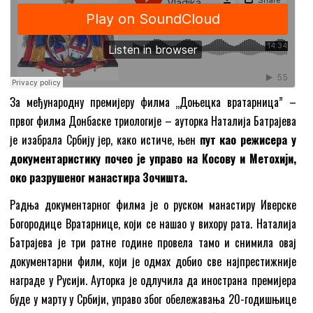
За међународну премијеру филма „Доњецка вратарница” –
првог филма Донбаске триологије – ауторка Наталија Батрајева
је изабрала Србију јер, како истиче, њен
пут као режисера у
документаристику почео је управо на Косову и Метохији,
око разрушеног манастира Зочишта.
Радња документарног филма је о руском манастиру Иверске
Богородице Вратарнице, који се нашао у вихору рата. Наталија
Батрајева је три ратне године провела тамо и снимила овај
документарни филм, који је одмах добио све најпрестижније
награде у Русији. Ауторка је одлучила да инострана премијера
буде у марту у Србији, управо због обележавања 20-годишњице