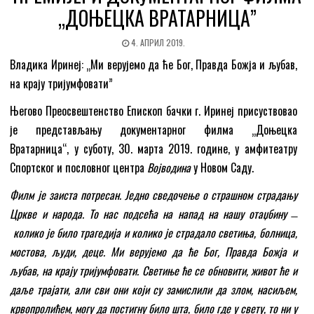
„ДОЊЕЦКА ВРАТАРНИЦА”
4. АПРИЛ 2019.
Владика Иринеј: „Ми верујемо да ће Бог, Правда Божја и љубав,
на крају тријумфовати”
Његово Преосвештенство Епископ бачки г. Иринеј присуствовао
је представљању документарног филма „Доњецка
Вратарница“, у суботу, 30. марта 2019. године, у амфитеатру
Спортског и пословног центра
Војводина
у Новом Саду.
Филм је заиста потресан. Једно сведочење о страшном страдању
Цркве и народа. То нас подсећа на напад на нашу отаџбину ̶
колико је било трагедија и колико је страдало светиња, болница,
мостова, људи, деце.
Ми верујемо да ће Бог, Правда Божја и
љубав, на крају тријумфовати. Светиње ће се обновити, живот ће и
даље трајати, али сви они који су замислили да злом, насиљем,
крвопролићем, могу да постигну било шта, било где у свету, то ни у