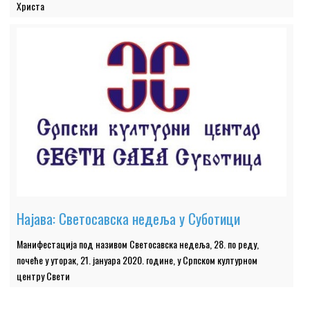
Христа
Најава: Светосавска недеља у Суботици
Манифестација под називом Светосавска недеља, 28. по реду,
почеће у уторак, 21. јануара 2020. године, у Српском културном
центру Свети