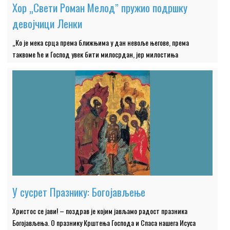
Хор „Свети Роман Мелодˮ пружио подршку
девојчици Ленки
„Ко је мека срца према ближњима у дан невоље његове, према
таквоме ће и Господ увек бити милосрдан, јер милостиња
У сусрет Празнику: Богојављење
Христос се јави! – поздрав је којим јављамо радост празника
Богојављења. О празнику Крштења Господа и Спаса нашега Исуса