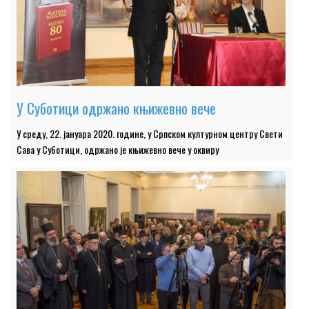
У Суботици одржано књижевно вече
У среду, 22. јануара 2020. године, у Српском културном центру Свети
Сава у Суботици, одржано је књижевно вече у оквиру