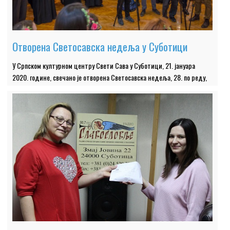
Отворена Светосавска недеља у Суботици
У Српском културном центру Свети Сава у Суботици, 21. јануара
2020. године, свечано је отворена Светосавска недеља, 28. по реду,