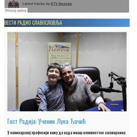
ВЕСТИ РАДИО СЛАВОСЛОВЉА
Гост Радија: Ученик Лука Ђачић
У новинарској професији кажу да када имаш елоквентног саговорника