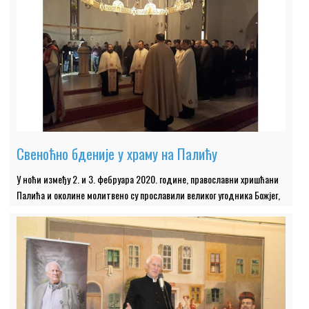
Свеноћно бденије у храму на Палићу
У ноћи између 2. и 3. фебруара 2020. године, православни хришћани
Палића и околине молитвено су прославили великог угодника Божјег,