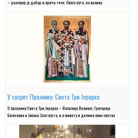
– разговор је добар и прича тече. Овога пута, на велику
У сусрет Празнику: Света Три Јерарха
О празнику Света Три Јерарха – Василија Великог, Григорија
Богослова и Јована Златоуста, и о животу и делима ових светих