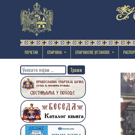
ПОЧЕТАК
ЕПАРХИЈА
EПАРХИЈСКЕ УСТАНОВЕ
РАСПО
Search
for: