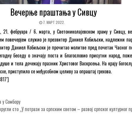
Вечерње праштања у Сивцу
7. МАРТ 2022.
 21. фебруара / 6. марта, у Светониколајевском храму у Сивцу, в
им повечерјем служио је презвитер Даниел Кобиљски, надлежни пар
звитер Даниел Кобиљски је прочитао молитве пред почетак Часног по
игодну беседу о значају поста и благословио присутни народ, пож
душе и тела дочекају празник Христовог Васкрсења. На крају богосл
схе, приступило се међусобном целиву за опраштај грехова.
817′]
 у Сомбору
ругли сто „У потрази за српским светом – развој српског културног п