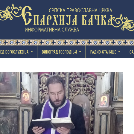
РЕД БОГОСЛУЖЕЊА
ВИНОГРАД ГОСПОДЊИ
РАДИО-СТАНИЦЕ
СА