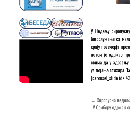
У Недељу сиропусну,
богослужење са мал
крају повечерја пре
потом је одржао пр
свима да у здрављу 
уз појање стихира Па
[carousel_slide id=’43
Кретање
← Сиропусна недеља
чланка
У Сомбору одржан ок