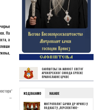
ечерње
ох. На
ста, а
елевши
ужења,
САОПШТЕЊЕ ЗА ЈАВНОСТ СВЕТОГ
АРХИЈЕРЕЈСКОГ СИНОДА СРПСКЕ
ПРАВОСЛАВНЕ ЦРКВЕ
ростораˮ
ИЗДВАЈАМО
НАЈАВЕ
→
МИТРОПОЛИТ БАЧКИ ДР ИРИНЕЈ У
ПОДКАСТУ „ПЕРСПЕКТИВЕˮ