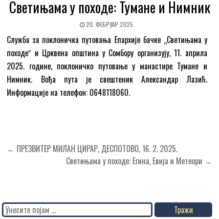
Светињама у походе: Тумане и Нимник
20. ФЕБРУАР 2025.
Служба за поклоничка путовања Епархије бачке „Светињама у
походеˮ и Црквена општина у Сомбору организују, 11. априла
2025. године, поклоничко путовање у манастире Тумане и
Нимник. Вођа пута је свештеник Александар Лазић.
Информације на телефон: 0648118060.
Кретање
← ПРЕЗВИТЕР МИЛАН ЦИРАР, ДЕСПОТОВО, 16. 2. 2025.
чланка
Светињама у походе: Егина, Евија и Метеори →
Search