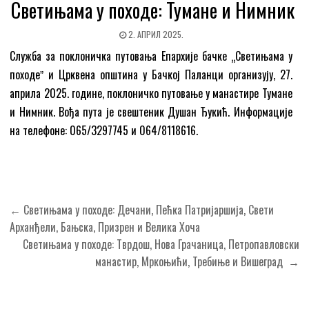
Светињама у походе: Тумане и Нимник
2. АПРИЛ 2025.
Служба за поклоничка путовања Епархије бачке „Светињама у
походеˮ и Црквена општина у Бачкој Паланци организују, 27.
априла 2025. године, поклоничко путовање у манастире Тумане
и Нимник. Вођа пута је свештеник Душан Ђукић. Информације
на телефоне: 065/3297745 и 064/8118616.
Кретање
← Светињама у походе: Дечани, Пећка Патријаршија, Свети
чланка
Арханђели, Бањска, Призрен и Велика Хоча
Светињама у походе: Тврдош, Нова Грачаница, Петропавловски
манастир, Мркоњићи, Требиње и Вишеград →