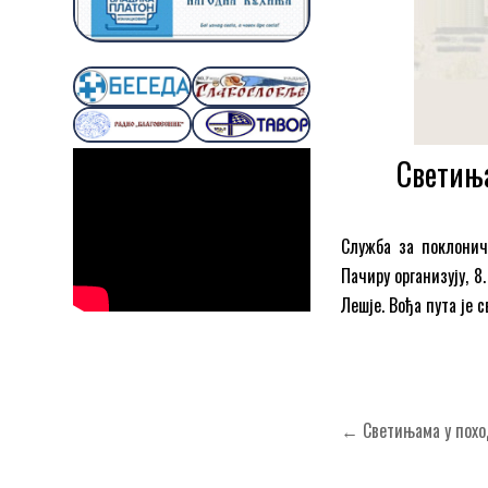
Светиња
Служба за поклонич
Пачиру организују, 8
Лешје. Вођа пута је
Кретање
← Светињама у поход
чланка