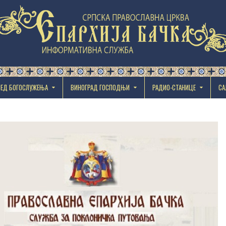
РЕД БОГОСЛУЖЕЊА
ВИНОГРАД ГОСПОДЊИ
РАДИО-СТАНИЦЕ
СА