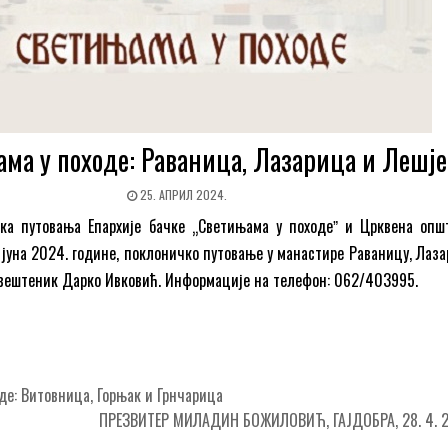
ма у походе: Раваница, Лазарица и Лешје
25. АПРИЛ 2024.
ка путовања Епархије бачке „Светињама у походеˮ и Црквена опш
. јуна 2024. године, поклоничко путовање у манастире Раваницу, Лаз
 свештеник Дарко Ивковић. Информације на телефон: 062/403995.
е: Витовница, Горњак и Грнчарица
ПРЕЗВИТЕР МИЛАДИН БОЖИЛОВИЋ, ГАЈДОБРА, 28. 4. 