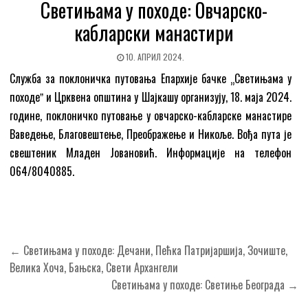
Светињама у походе: Овчарско-
кабларски манастири
10. АПРИЛ 2024.
Служба за поклоничка путовања Епархије бачке „Светињама у
походеˮ и Црквена општина у Шајкашу организују, 18. маја 2024.
године, поклоничко путовање у овчарско-кабларске манастире
Ваведење, Благовештење, Преображење и Никоље. Вођа пута је
свештеник Младен Јовановић. Информације на телефон
064/8040885.
Кретање
← Светињама у походе: Дечани, Пећка Патријаршија, Зочиште,
чланка
Велика Хоча, Бањска, Свети Архангели
Светињама у походе: Светиње Београда →