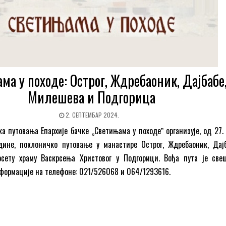
ма у походе: Острог, Ждребаоник, Дајбабе
Милешева и Подгорица
2. СЕПТЕМБАР 2024.
а путовања Епархије бачке „Светињама у походеˮ организује, од 27. 
дине, поклоничко путовање у манастире Острог, Ждребаоник, Дај
сету храму Васкрсења Христовог у Подгорици. Вођа пута је све
формације на телефоне: 021/526068 и 064/1293616.