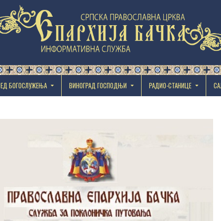
РЕД БОГОСЛУЖЕЊА
ВИНОГРАД ГОСПОДЊИ
РАДИО-СТАНИЦЕ
СА