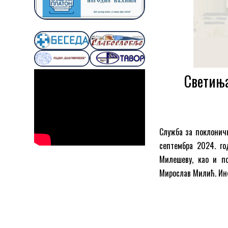
Светиња
Служба за поклоничк
септембра 2024. го
Милешеву, као и по
Мирослав Милић. Ин