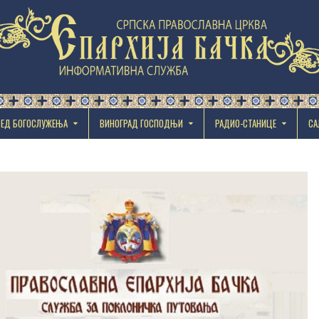
РЕД БОГОСЛУЖЕЊА
ВИНОГРАД ГОСПОДЊИ
РАДИО-СТАНИЦЕ
СА