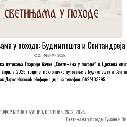
ама у походе: Будимпешта и Сентандреја
27. ФЕБРУАР 2025.
ка путовања Епархије бачке „Светињама у походе” и Црквена опш
5. априла 2025. године, поклоничко путовање у Будимпешту и Сентан
ник Дарко Ивковић. Информације на телефон: 062/403995.
ОФОР БРАНКО ЋУРЧИН, ВЕТЕРНИК, 26. 2. 2025.
Светињама у походе: Тумане и 