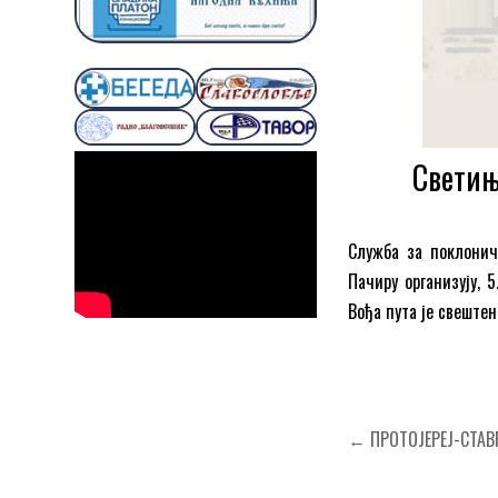
Светињ
Служба за поклонич
Пачиру организују, 
Вођа пута је свеште
Кретање
← ПРОТОЈЕРЕЈ-СТАВР
чланка