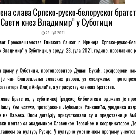
на слава Српско-руско-белоруског братст
„Свети кнез Владимир” у Суботици
29. ЈУЛ 2021.
ог Преосвештенства Епискога бачког г. Иринеја, Српско-руско-бел
 Владимир” у Суботици, у среду, 28. јула 2021. године, прославило ј
м храму у Суботици, протопрезвитер Душан Ђукић, архијерејски на
о је чин благосиљања славских дарова, уз саслужење протопрез
резвитера Илије Анђелића, а у присуству чланова Братства.
славе Братства, у суботичкој Градској библиотеци одржана је про
Павлу
Ево човека
, протођакона Љубомира Ранковића, уредника изд
е
из Ваљева. Овом догађају присуствовали су и представници Ам
ански центар са академиком Славенком Терзићем и координатором Д
ташеом за културу Русије. У културно-уметничком програму учестов