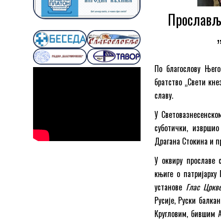
Прославље
По благослову Његов
братство „Свети кнез
славу.
У Световазнесенско
суботички, изврши
Драгана Стокина и п
У оквиру прославе 
књиге о патријарху 
установе
Глас Цркв
Русије, Руски балк
Кругловим, бившим А