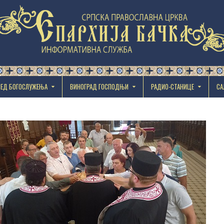
РЕД БОГОСЛУЖЕЊА
ВИНОГРАД ГОСПОДЊИ
РАДИО-СТАНИЦЕ
СА