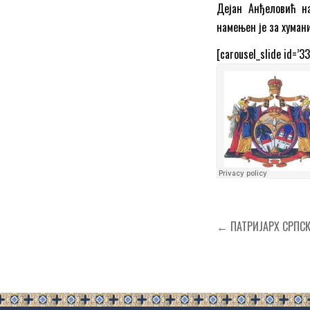
Дејан Анђеловић н
намењен је за хумани
[carousel_slide id=’33
Кретање
← ПАТРИЈАРХ СРПСКИ
чланка