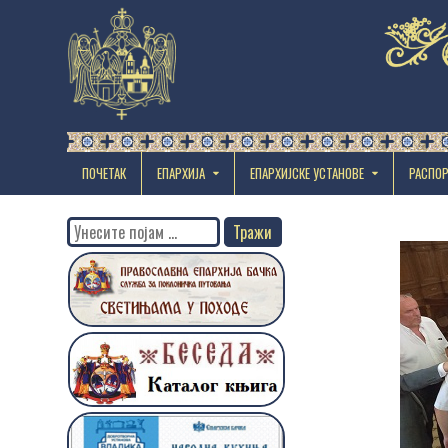
ПОЧЕТАК
ЕПАРХИЈА
EПАРХИЈСКЕ УСТАНОВЕ
РАСПО
Search
for: