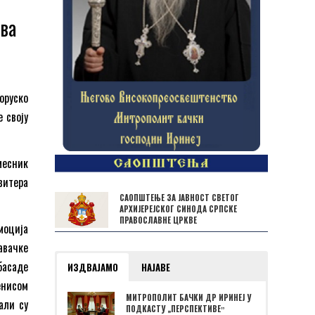
ва
оруско
е своју
месник
витера
САОПШТЕЊЕ ЗА ЈАВНОСТ СВЕТОГ
АРХИЈЕРЕЈСКОГ СИНОДА СРПСКЕ
ПРАВОСЛАВНЕ ЦРКВЕ
моција
авачке
басаде
ИЗДВАЈАМО
НАЈАВЕ
енисом
МИТРОПОЛИТ БАЧКИ ДР ИРИНЕЈ У
али су
ПОДКАСТУ „ПЕРСПЕКТИВЕˮ