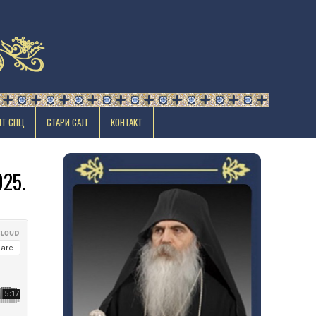
ЈТ СПЦ
СТАРИ САЈТ
КОНТАКТ
25.