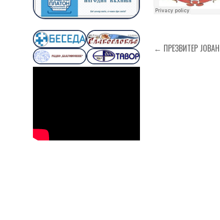
Кретање
← ПРЕЗВИТЕР ЈОВАН 
чланка