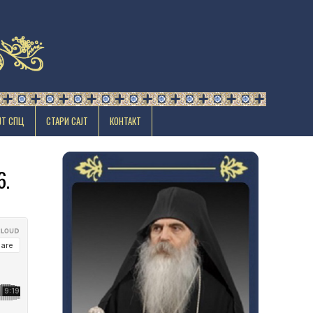
ЈТ СПЦ
СТАРИ САЈТ
КОНТАКТ
6.